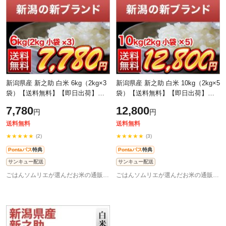
新潟県産 新之助 白米 6kg（2kg×3
新潟県産 新之助 白米 10kg（2kg×5
袋）【送料無料】【即日出荷】
袋）【送料無料】【即日出荷】
【米袋は窒素充填包装】お米 令和7
【米袋は窒素充填包装】お米 令和7
7,780
12,800
円
円
年産 2025年産
年産 2025年産
送料無料
送料無料
★★★★★
★★★★★
(2)
(3)
Pontaパス
特典
Pontaパス
特典
サンキュー配送
サンキュー配送
ごはんソムリエが選んだお米の通販 お米のくりや
ごはんソムリエが選んだお米の通販 お米のくりや