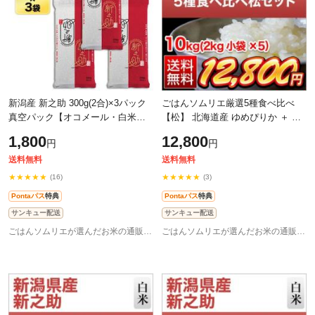
新潟産 新之助 300g(2合)×3パック
ごはんソムリエ厳選5種食べ比べ
真空パック【オコメール・白米・
【松】 北海道産 ゆめぴりか ＋ 山
ゆうパケット便送料込】お米 令和7
形産 つや姫＋ 新潟産 新之助 ＋ 高
1,800
12,800
円
円
年産 2025年産
知産 にこまる＋ 福島産 福、笑い
白
送料無料
送料無料
★★★★★
★★★★★
(16)
(3)
Pontaパス
特典
Pontaパス
特典
サンキュー配送
サンキュー配送
ごはんソムリエが選んだお米の通販 お米のくりや
ごはんソムリエが選んだお米の通販 お米のくりや