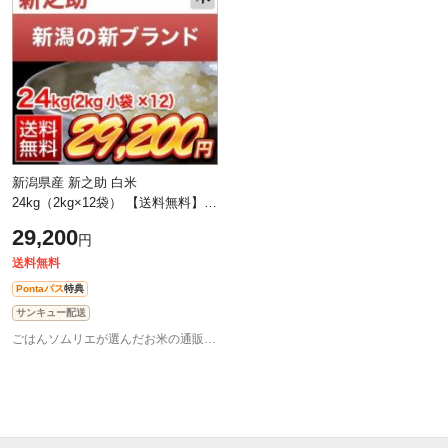
新潟県産 新之助 白米
24kg（2kg×12袋） 【送料無料】
【即日出荷】【米袋は窒素充填包
29,200
円
装】お米 令和7年産 2025年産
送料無料
Pontaパス
特典
サンキュー配送
ごはんソムリエが選んだお米の通販 お米のくりや