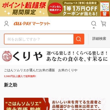
リセット
カテゴリ
カテゴリ
すべて
すべて
価格
価格
すべて
すべて
詳細検索
支払い方法
支払い方法
すべて
すべて
その他の条件
その他の条件
送料無料
送料無料
タイムセール
タイムセール
ごはんソムリエが選んだお米の通販 お米のくりや
3,980円以上購入で送料無料!
Pontaパス特典対象すべて
Pontaパス特典対象すべて
ポイントUPセレクトのみ
ポイントUPセレクトのみ
新之助
サンキュー配送対象
サンキュー配送対象
レビューキャンペーン
レビューキャンペーン
キーワード
キーワード