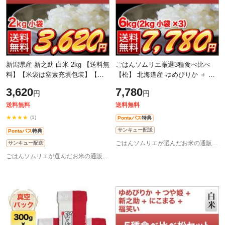
新潟県産 新之助 白米 2kg 【送料無
ごはんソムリエ厳選3種食べ比べ
料】【米袋は窒素充填包装】【即
【松】 北海道産 ゆめぴりか ＋ 新
日出荷】お米 令和7年産 2025年産
潟産 新之助 ＋ 石川産 夢ごこち 白
3,620
7,780
円
円
米６kg（2kg×3袋）【送料無料・窒
素
送料無料
送料無料
★★★★
(1)
Pontaパス
特典
サンキュー配送
Pontaパス
特典
ごはんソムリエが選んだお米の通販 お米のくりや
サンキュー配送
ごはんソムリエが選んだお米の通販 お米のくりや