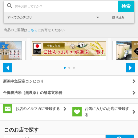
絞り込み
商品のご要望は
こちら
にお寄せください
・
・
・
新潟中魚沼産コシヒカリ
合鴨農法米（無農薬）の酵素玄米粉
お店のメルマガに登録する
お気に入りのお店に登録す
る
このお店で探す