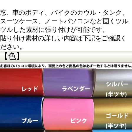
【貼り方は？】
クリックにて、コチラをご参考下さい。
【貼付け後について】
・糊が安定するまでの養生時間が必要です。
（２４Ｈ～４８Ｈ）
・細かい切り抜きは非常に剥がれやすい場合
が御座います。貼り付け後はなるべく触れな
い様に十分ご注意下さい。
・貼り付け時、貼り付け後のいかなる問題に
関して当方は一切の責任を負いません。
【貼れない・剥がれ易い素材】
下記素材には貼付け不向きです。
下記素材に施工した場合は、「張り付かな
い」、「すぐ剥がれる」と言った事には対応
出来ませんので予めご了承下さい。
●基材的に不可:
ポリエチレン(PE)/ポリプロピレン(PP)/シリコ
ン塗装物/フッ素塗装物/ゴム素材/表面が凸凹し
てる素材/変形する素材
適切な下地処理(脱脂処理)により貼付け可能な
場合があります。
●粗面の為不可:
ヘアライン金属/発泡スチロール/ベニア板/コ
ンクリート/モルタル/布生地