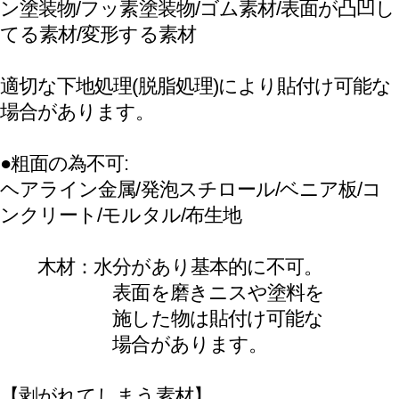
【耐熱性】
アルミ板に貼って、
-40℃から+80℃まで変化無し
【接着力(FINAT-TM ステンレス･スティールに
貼って24時間後）】
18N/25mm以上
【破断強度(DIN EN ISO 527)】
縦方向：19MPa、
横方向：19MPa
【破断伸長度(DIN EN ISO 527)】
縦方向：130%以上、
横方向：150%以上
【保管期間】
2年（20℃、50％）
【最低施工温度】
+8℃