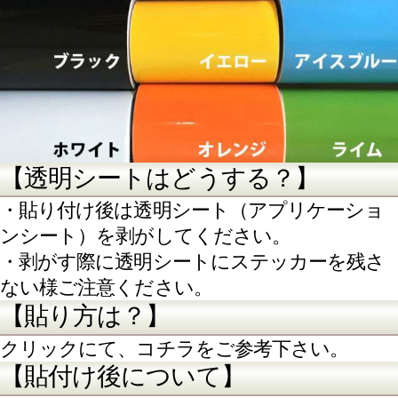
木材：水分があり基本的に不可。
表面を磨きニスや塗料を
施した物は貼付け可能な
場合があります。
【剥がれてしまう素材】
●ワックスやコーティングを施工してる素材
適切な下地処理(脱脂処理)により貼付け可
能な場合があります。
●汚れの付きにくい加工を施してある素材
ウレタンコーティングで防汚加工が施してあ
る素材
アウトドア製品などに見られるパウダー
加工が施されたプラスチック面など。
●新品のガラス：表面のオイルや薬品コーティ
ングを洗浄後貼り付けてください。
●下地の変形する素材
ポリエチレン(PE)/ポリプロピレン(PP)/ポリカ
ーボネート/プラ板/ペットボトル 等
●遊離成分有り:
ターポリン/軟質塩化ビニール（一時的に貼れ
ますが、時間の経過で剥がれます）
● アウトガス発生:
ポリカーボネート （気泡が出てきます）
【下地が破損する素材】
● 剥がれ易い塗装面やベニヤ板など、透明シ
ートを剥がす段階でその塗料なども一緒に剥