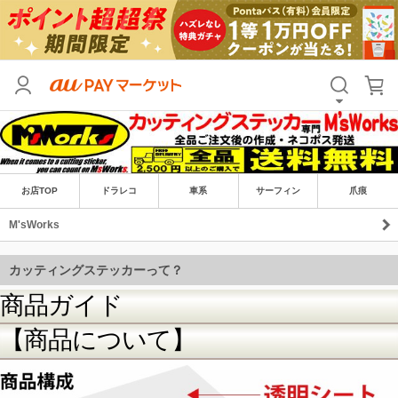
商品ガイド
【商品について】
お店TOP
ドラレコ
車系
サーフィン
爪痕
M'sWorks
カッティングステッカーって？
文字、又は絵が残る「切り文字」、「抜き文
字」ステッカー デカールと言われるものに
なります。背景の部分は存在しません。
各画像の白以外の色のある部分（色：ホワイ
トの場合は白い部分）が残るステッカーで
す。
当方のアプリケーションシートは安価な和紙