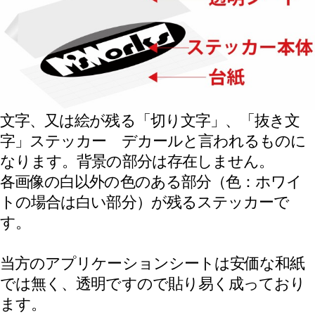
では無く、透明ですので貼り易く成っており
ます。
窓、車のボディ、バイクのカウル・タンク、
スーツケース、ノートパソコンなど固くツル
ツルした素材に張り付けが可能です。
貼り付け素材の詳しい内容は下記をご確認く
ださい。
【色】
【透明シートはどうする？】
・貼り付け後は透明シート（アプリケーショ
ンシート）を剥がしてください。
・剥がす際に透明シートにステッカーを残さ
ない様ご注意ください。