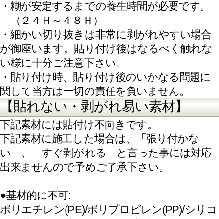
がれます。
● アルコールやペイント薄め液で車や塗装面
に付着すると、変色を起こします。
不安な場合は使用しないで下さい。
● 網入ガラスに多くのシートを貼ると、ガラ
スが熱割れします。
(ガラスとワイヤーとシートの温度変化での収
縮率の違いによる）
※適切な下地処理(脱脂処理)に関する内容・ト
ラブルには対応できません。
【 使用シート・データ仕様】
【屋外耐候性】
熟練者による施工で、垂直使用で（平均的中部
欧州の気候）
ブラック＆ホワイト：5年
カラー：4年
メタリック：4年
使用状況により大きく変動
【フィルム厚】
80ミクロン
（離型紙、糊を含まず）
【寸法安定性(FINAT-TM 14)】
鉄板に貼って
横方向0mm、
縦方向0.4mm以下
【耐海水性(DIN 50 021)】
アルミ板に貼って変化無し
（23℃、100時間）