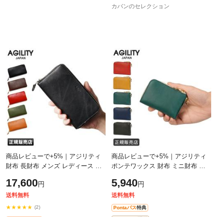
カバンのセレクション
商品レビューで+5%｜アジリティ
商品レビューで+5%｜アジリティ
財布 長財布 メンズ レディース ラ
ポンテワックス 財布 ミニ財布 ミ
ウンドファスナー ブランド 大容量
ニウォレット 本革 日本製 メンズ
17,600
5,940
円
円
本革 AGILITY 1222-js
レディース レザー ブランド
AGILITY
送料無料
送料無料
★★★★★
(2)
Pontaパス
特典