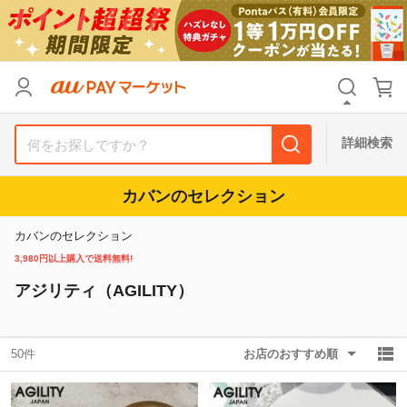
リセット
カテゴリ
カテゴリ
すべて
すべて
価格
価格
すべて
すべて
詳細検索
支払い方法
支払い方法
すべて
すべて
カバンのセレクション
その他の条件
その他の条件
カバンのセレクション
送料無料
送料無料
タイムセール
タイムセール
3,980円以上購入で送料無料!
アジリティ（AGILITY）
Pontaパス特典対象すべて
Pontaパス特典対象すべて
ポイントUPセレクトのみ
ポイントUPセレクトのみ
サンキュー配送対象
サンキュー配送対象
レビューキャンペーン
レビューキャンペーン
50件
お店のおすすめ順
キーワード
キーワード