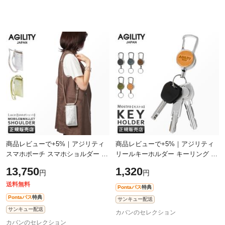
商品レビューで+5%｜アジリティ
商品レビューで+5%｜アジリティ
スマホポーチ スマホショルダー シ
リールキーホルダー キーリング リ
ョルダーウォレット ポシェット お
ール キーホルダー カラビナ メン
13,750
1,320
円
円
財布機能付き ゴールド シルバー
ズ レディース ブランド レザー 本
レ
革
送料無料
Pontaパス
特典
Pontaパス
特典
サンキュー配送
サンキュー配送
カバンのセレクション
カバンのセレクション