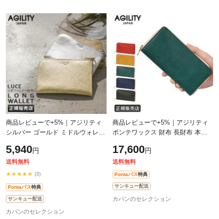
商品レビューで+5%｜アジリティ
商品レビューで+5%｜アジリティ
シルバー ゴールド ミドルウォレッ
ポンテワックス 財布 長財布 本革
ト 財布 薄い財布 薄型 薄い L字フ
日本製 メンズ レディース ラウン
5,940
17,600
円
円
ァスナー ブランド スリム レザー
ドファスナー レザー ブランド
本
AGILIT
送料無料
送料無料
★★★★★
(3)
Pontaパス
特典
サンキュー配送
Pontaパス
特典
カバンのセレクション
サンキュー配送
カバンのセレクション