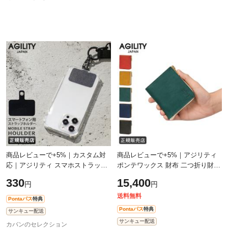
商品レビューで+5%｜カスタム対
商品レビューで+5%｜アジリティ
応｜アジリティ スマホストラップ
ポンテワックス 財布 二つ折り財布
ショルダー スマホストラップホル
本革 日本製 L字ファスナー BOX型
330
15,400
円
円
ダー スマホショルダー ブランド
小銭入れ メンズ レディース レザ
取り外
ー
送料無料
Pontaパス
特典
Pontaパス
特典
サンキュー配送
サンキュー配送
カバンのセレクション