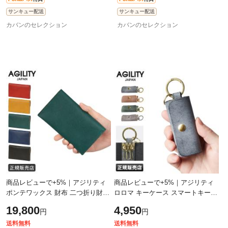
サンキュー配送
サンキュー配送
カバンのセレクション
カバンのセレクション
商品レビューで+5%｜アジリティ
商品レビューで+5%｜アジリティ
ポンテワックス 財布 二つ折り財布
ロロマ キーケース スマートキー
本革 日本製 メンズ レディース ブ
メンズ レディース ブランド レザ
19,800
4,950
円
円
ランド レザー スリム 薄い 薄型
ー コンパクト 超小型 小さい 小さ
AG
め
送料無料
送料無料