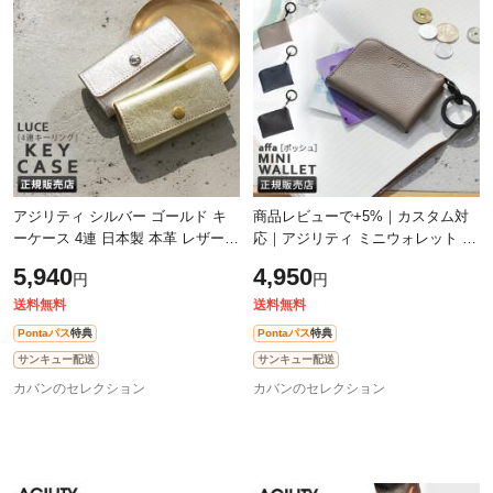
除外ワード
除外ワード
アジリティ シルバー ゴールド キ
商品レビューで+5%｜カスタム対
ーケース 4連 日本製 本革 レザー
応｜アジリティ ミニウォレット ミ
ブランド レディース AGILITY
ニ財布 財布 日本製 本革 レザー L
5,940
4,950
円
円
0276
字ファスナー SGシュリンク
AGILITY 0
送料無料
送料無料
Pontaパス
特典
Pontaパス
特典
サンキュー配送
サンキュー配送
カバンのセレクション
カバンのセレクション