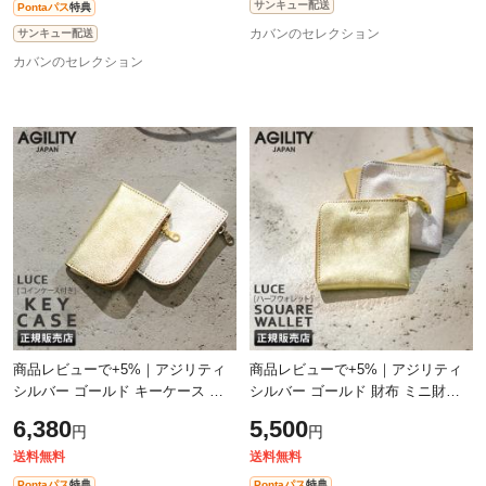
サンキュー配送
Pontaパス
特典
カバンのセレクション
サンキュー配送
カバンのセレクション
商品レビューで+5%｜アジリティ
商品レビューで+5%｜アジリティ
シルバー ゴールド キーケース 小
シルバー ゴールド 財布 ミニ財布
銭入れ付き 4連 本革 日本製 ブラン
ミニウォレット L字ファスナー ブ
6,380
5,500
円
円
ド レディース AGILITY 1622
ランド レディース レザー 本革 日
本
送料無料
送料無料
Pontaパス
特典
Pontaパス
特典