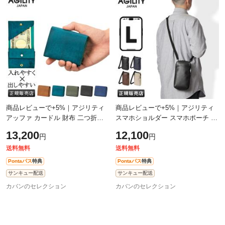
商品レビューで+5%｜アジリティ
商品レビューで+5%｜アジリティ
アッファ カードル 財布 二つ折り
スマホショルダー スマホポーチ メ
財布 ミニ財布 本革 日本製 ミニウ
ンズ レディース バッグ 財布 お財
13,200
12,100
円
円
ォレット メンズ レディース
布機能付き 本革 レザー スマホポ
AGILITY
シ
送料無料
送料無料
Pontaパス
特典
Pontaパス
特典
サンキュー配送
サンキュー配送
カバンのセレクション
カバンのセレクション