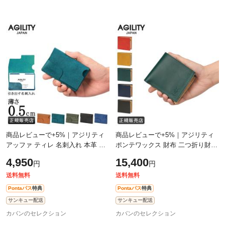
商品レビューで+5%｜アジリティ
商品レビューで+5%｜アジリティ
アッファ ティレ 名刺入れ 本革 日
ポンテワックス 財布 二つ折り財布
本製 スリム メンズ レディース
本革 日本製 メンズ レディース レ
4,950
15,400
円
円
AGILITY affa 0367
ザー ブランド AGILITY 0186
送料無料
送料無料
Pontaパス
特典
Pontaパス
特典
サンキュー配送
サンキュー配送
カバンのセレクション
カバンのセレクション