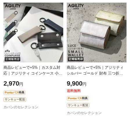
商品レビューで+5%｜カスタム対
商品レビューで+5%｜アジリティ
応｜アジリティ コインケース 小銭
シルバー ゴールド 財布 三つ折り
入れ 日本製 本革 レザー キーホル
財布 ミニ財布 ミニウォレット ボ
2,970
9,900
円
円
ダー スマートキー SGシュリンク
ックス型小銭入れ BOX型小銭入れ
AGIL
日本
送料無料
Pontaパス
特典
Pontaパス
特典
サンキュー配送
サンキュー配送
カバンのセレクション
カバンのセレクション