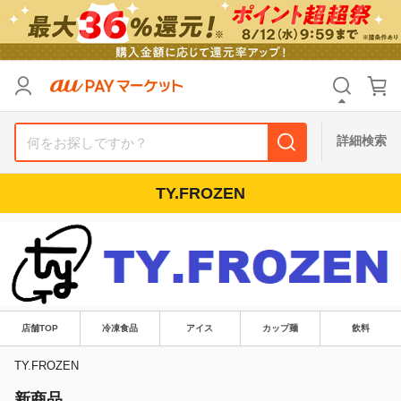
カテゴリ
すべて
価格
すべて
詳細検索
支払い方法
すべて
TY.FROZEN
その他の条件
送料無料
タイムセール
Pontaパス特典対象すべて
ポイントUPセレクトのみ
サンキュー配送対象
レビューキャンペーン
店舗TOP
冷凍食品
アイス
カップ麺
飲料
TY.FROZEN
キーワード
新商品