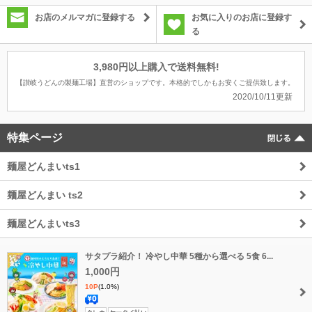
お店のメルマガに登録する
お気に入りのお店に登録す
る
3,980円以上購入で送料無料!
【讃岐うどんの製麺工場】直営のショップです。本格的でしかもお安くご提供致します。
2020/10/11更新
特集ページ
麺屋どんまいts1
麺屋どんまい ts2
麺屋どんまいts3
サタプラ紹介！ 冷やし中華 5種から選べる 5食 6...
1,000円
10P
(1.0%)
送