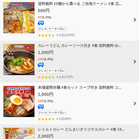
送料無料 10種から選べる ご当地ラーメン 2食 北...
料
500円
5P
(1.0%)
送
クレカ
ケータイ払い
料
4.3点(106件)
無
カレーうどん カレーソース付き 4食 送料無料 ゆ...
料
1,000円
10P
(1.0%)
送
クレカ
ケータイ払い
料
4.2点(71件)
無
本場盛岡冷麺 4食セット スープ付き 送料無料 コ...
料
1,000円
10P
(1.0%)
送
クレカ
ケータイ払い
料
4.5点(8件)
無
レトルトカレー どんまいオリジナルカレー 4食 18...
料
2,000円