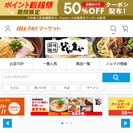
お店TOP
一番人気
商品一覧
メルマガ登録
うどん
生パスタ
そば
ラーメン
・
・
・