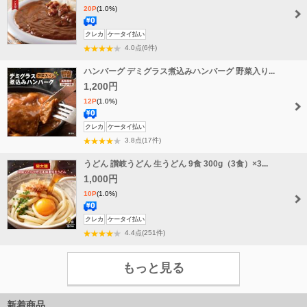
20P
(1.0%)
送
クレカ
ケータイ払い
料
4.0点(6件)
無
ハンバーグ デミグラス煮込みハンバーグ 野菜入り...
料
1,200円
12P
(1.0%)
送
クレカ
ケータイ払い
料
3.8点(17件)
無
うどん 讃岐うどん 生うどん 9食 300g（3食）×3...
料
1,000円
10P
(1.0%)
送
クレカ
ケータイ払い
料
4.4点(251件)
無
料
もっと見る
新着商品