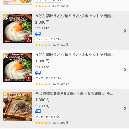
クレカ
ケータイ払い
料
4.2点(146件)
無
うどん 讃岐うどん 麺 生うどん9食 セット 送料無...
料
1,000円
10P
(1.0%)
送
クレカ
ケータイ払い
料
4.3点(412件)
無
うどん 讃岐うどん 麺 生うどん9食 セット 送料無...
料
1,000円
10P
(1.0%)
送
クレカ
ケータイ払い
料
4.3点(2641件)
無
そば 讃岐生蕎麦 6食 2種から選べる 普通麺 or 平...
料
1,000円
10P
(1.0%)
送
クレカ
ケータイ払い
料
4.0点(262件)
無