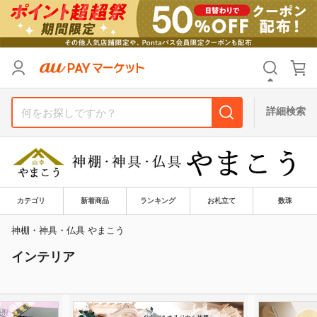
カテゴリ
すべて
価格
すべて
詳細検索
支払い方法
すべて
その他の条件
送料無料
タイムセール
カテゴリ
新着商品
ランキング
お札立て
数珠
Pontaパス特典対象すべて
ポイントUPセレクトのみ
神棚・神具・仏具 やまこう
インテリア
サンキュー配送対象
レビューキャンペーン
キーワード