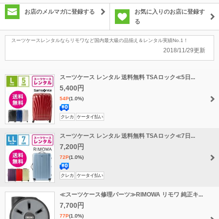
お店のメルマガに登録する
お気に入りのお店に登録す
る
スーツケースレンタルならリモワなど国内最大級の品揃え＆レンタル実績No.1！
2018/11/29更新
スーツケース レンタル 送料無料 TSAロック≪5日...
5,400円
54P
(1.0%)
送
クレカ
ケータイ払い
料
スーツケース レンタル 送料無料 TSAロック≪7日...
無
料
7,200円
72P
(1.0%)
送
クレカ
ケータイ払い
料
≪スーツケース修理パーツ≫RIMOWA リモワ 純正キ...
無
料
7,700円
77P
(1.0%)