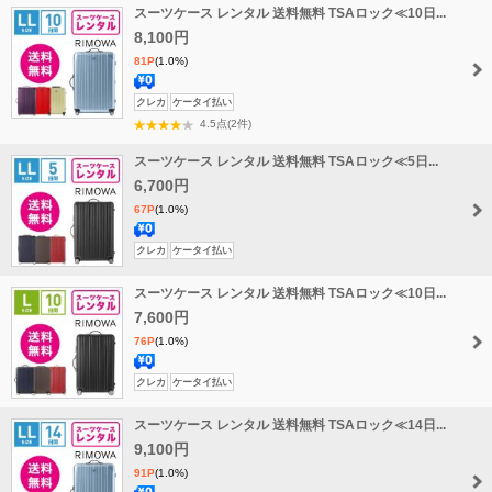
スーツケース レンタル 送料無料 TSAロック≪10日...
無
料
8,100円
81P
(1.0%)
送
クレカ
ケータイ払い
料
4.5点(2件)
無
スーツケース レンタル 送料無料 TSAロック≪5日...
料
6,700円
67P
(1.0%)
送
クレカ
ケータイ払い
料
スーツケース レンタル 送料無料 TSAロック≪10日...
無
料
7,600円
76P
(1.0%)
送
クレカ
ケータイ払い
料
スーツケース レンタル 送料無料 TSAロック≪14日...
無
料
9,100円
91P
(1.0%)