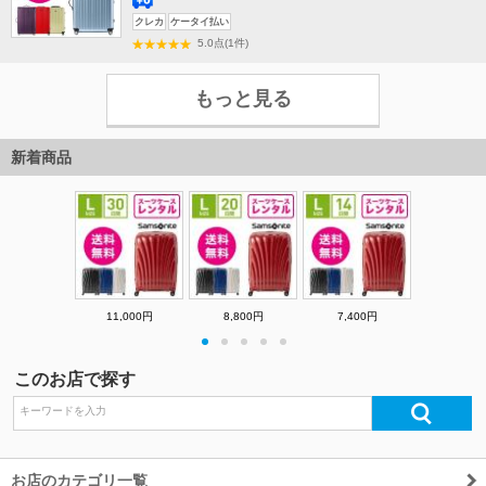
送
クレカ
ケータイ払い
料
5.0点(1件)
無
料
もっと見る
新着商品
11,000円
8,800円
7,400円
・
・
・
・
・
このお店で探す
お店のカテゴリ一覧