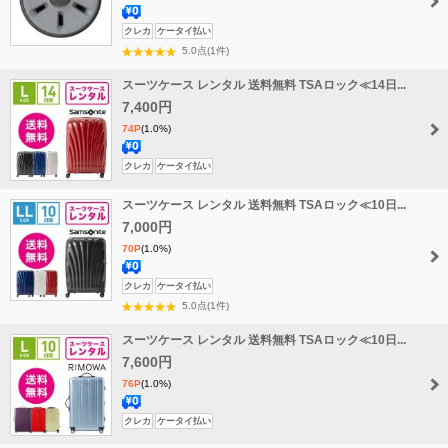
送
クレカ
ケータイ払い
料
5.0点(1件)
無
スーツケース レンタル 送料無料 TSAロック≪14日...
料
7,400円
74P
(1.0%)
送
クレカ
ケータイ払い
料
スーツケース レンタル 送料無料 TSAロック≪10日...
無
料
7,000円
70P
(1.0%)
送
クレカ
ケータイ払い
料
5.0点(1件)
無
スーツケース レンタル 送料無料 TSAロック≪10日...
料
7,600円
76P
(1.0%)
送
クレカ
ケータイ払い
料