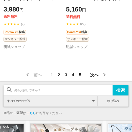
キャンセリング イヤホン ヘッドセ
耳通用 マイク内蔵 iPhone 12 ノイ
3,980
5,160
円
円
ット Bluetooth6.1 超低遅延 wirele
ズキャンセリング 自動ペア 簡単
Siri対応
送料無料
送料無料
★★★★★
★★★★
(2)
(22)
Pontaパス
特典
Pontaパス
特典
サンキュー配送
サンキュー配送
明誠ショップ
明誠ショップ
前へ
1
2
3
4
5
次へ
絞り込み
商品のご要望は
こちら
にお寄せください