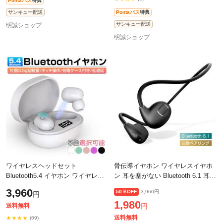
Pontaパス
特典
サンキュー配送
Pontaパス
特典
サンキュー配送
明誠ショップ
明誠ショップ
ワイヤレスヘッドセット
骨伝導イヤホン ワイヤレスイヤホ
Bluetooth5.4 イヤホン ワイヤレス
ン 耳を塞がない Bluetooth 6.1 耳掛
イヤホン 自動ペア 自動ON/OFF 両
け式 最大12時間再生/通話 80時間
3,960
50％OFF
3,960円
円
耳 Hi-Fi高音質 残電量表示 充電ケ
スタンバイ 14g超軽量 防水防滴 【
1,980
ース付き S
送料無料
円
送料無料
★★★★
(69)