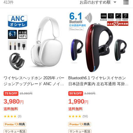
413件
お店のおすすめ順
除外ワード
除外ワード
ワイヤレスヘッドホン 2026年 バー
Bluetooth6.1 ワイヤレスイヤホン
ジョンアップグレード ANC ノイズ
日本語音声案内 左右耳通用 耳掛け
キャンセリング ENC ノイズ低減
型 最高音質 マイク内蔵 無痛装着
75％OFF
15,980円
50％OFF
3,980円
イヤホン ヘッドセット
タイプ 180°回転 超長待機 【PL保
3,980
1,990
Bluetooth6.1
円
円
送料無料
送料無料
★★★★
★★★★
(3)
(58)
Pontaパス
特典
Pontaパス
特典
サンキュー配送
サンキュー配送