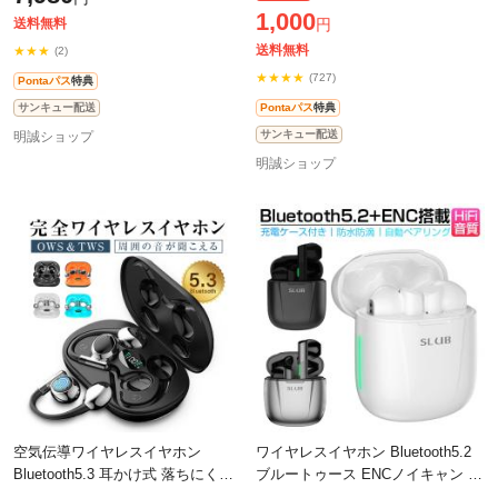
間持続 iOS/Android/Windows対応
TWS 自動ペアリング 瞬間接続
1,000
【PL
送料無料
円
送料無料
★★★
(2)
★★★★
(727)
Pontaパス
特典
サンキュー配送
Pontaパス
特典
サンキュー配送
明誠ショップ
明誠ショップ
空気伝導ワイヤレスイヤホン
ワイヤレスイヤホン Bluetooth5.2
Bluetooth5.3 耳かけ式 落ちにくい
ブルートゥース ENCノイキャン 完
防水防滴 片耳 両耳 HiFi 高音質 マ
全ワイヤレス タッチ操作 AAC コ