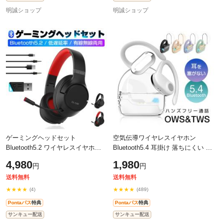
明誠ショップ
明誠ショップ
ゲーミングヘッドセット
空気伝導ワイヤレスイヤホン
Bluetooth5.2 ワイヤレスイヤホン
Bluetooth5.4 耳掛け 落ちにくい 防
Bluetooth発信器付き 3.5mmオーデ
水防滴 マイク内蔵 ENCノイズリダ
4,980
1,980
円
円
ィオケーブル付き 有線無線両用 プ
クション クリア通話 Type-C充電
ロ仕様 【P
【PL保
送料無料
送料無料
★★★★
★★★★
(4)
(489)
Pontaパス
特典
Pontaパス
特典
サンキュー配送
サンキュー配送