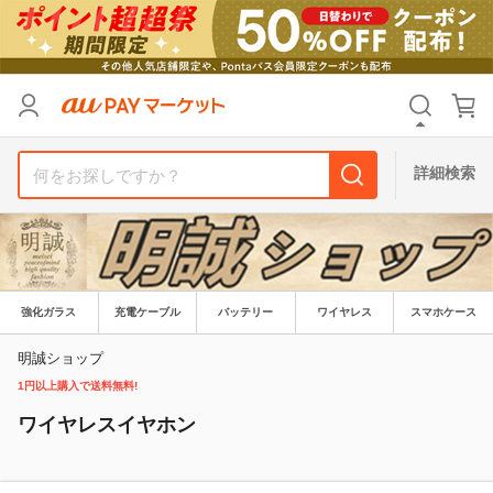
リセット
カテゴリ
カテゴリ
すべて
すべて
価格
価格
すべて
すべて
詳細検索
支払い方法
支払い方法
すべて
すべて
その他の条件
その他の条件
送料無料
送料無料
タイムセール
タイムセール
強化ガラス
充電ケーブル
バッテリー
ワイヤレス
スマホケース
Pontaパス特典対象すべて
Pontaパス特典対象すべて
ポイントUPセレクトのみ
ポイントUPセレクトのみ
明誠ショップ
1円以上購入で送料無料!
サンキュー配送対象
サンキュー配送対象
レビューキャンペーン
レビューキャンペーン
ワイヤレスイヤホン
キーワード
キーワード