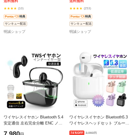
ン
送料無料
送料無料
★★★★
★★★★
(10)
(253)
Pontaパス
特典
Pontaパス
特典
サンキュー配送
サンキュー配送
明誠ショップ
明誠ショップ
ワイヤレスイヤホン Bluetooth 5.4
ワイヤレスイヤホン Bluetooth5.3
安定通信 左右完全分離 ENC ノイ
ワイヤレスヘッドセット ブルート
ズキャンセリング HiFi 高音質 長時
ゥースイヤホン インナーイヤー型
7,980
74％OFF
3,960円
円