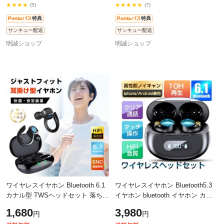
★★★★
★★★★★
(5)
(7)
Pontaパス
特典
Pontaパス
特典
サンキュー配送
サンキュー配送
明誠ショップ
明誠ショップ
ワイヤレスイヤホン Bluetooth 6.1
ワイヤレスイヤホン Bluetooth5.3
カナル型 TWSヘッドセット 落ちに
イヤホン bluetooth イヤホン カナ
くい 瞬間接続 ステレオサウンド
ル型 完全 ブルートゥース イヤホ
1,680
3,980
円
円
ハンズフリー通話 ENCノイズキャ
ン 【PL保険加入済み製品・安心】