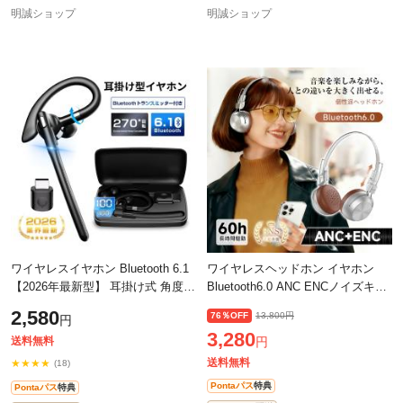
明誠ショップ
明誠ショップ
ワイヤレスイヤホン Bluetooth 6.1
ワイヤレスヘッドホン イヤホン
【2026年最新型】 耳掛け式 角度調
Bluetooth6.0 ANC ENCノイズキャ
節可能 落ちにくい 片耳タイプ 左
ンセリング クリア通話 自動ペアリ
2,580
76％OFF
13,800円
円
右耳兼用 ながら聴き マイク内蔵 E
ング 40mmドライバー HiFi高音質
3,280
折り
送料無料
円
送料無料
★★★★
(18)
Pontaパス
特典
Pontaパス
特典