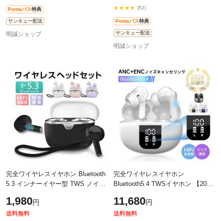
★★★★
(52)
Pontaパス
特典
サンキュー配送
Pontaパス
特典
サンキュー配送
明誠ショップ
明誠ショップ
完全ワイヤレスイヤホン Bluetooth
完全ワイヤレスイヤホン
5.3 インナーイヤー型 TWS ノイズ
Bluetooth5.4 TWSイヤホン 【2026
キャンセリング クリア通話 HiFi 高
最新】 カナル型 周囲の音が聞こえ
1,980
11,680
円
円
音質 重低音 250mAh充電ケース 【
る 音漏れ抑制 Hi-Fi 高音質 ハンズ
フリー通
送料無料
送料無料