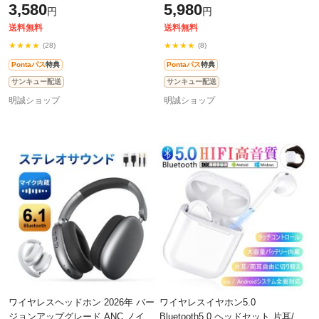
3,580
5,980
円
円
イク内蔵 ENCノイズキャンセリン
ードレス ハンズフリー 4時間再生
グ 【
【P
送料無料
送料無料
★★★★
★★★★
(28)
(8)
Pontaパス
特典
Pontaパス
特典
サンキュー配送
サンキュー配送
明誠ショップ
明誠ショップ
ワイヤレスヘッドホン 2026年 バー
ワイヤレスイヤホン5.0
ジョンアップグレード ANC ノイズ
Bluetooth5.0 ヘッドセット 片耳/両