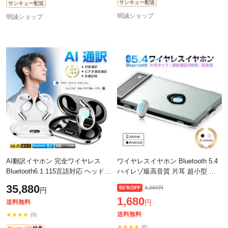
サンキュー配送
サンキュー配送
明誠ショップ
明誠ショップ
AI翻訳イヤホン 完全ワイヤレス
ワイヤレスイヤホン Bluetooth 5.4
Bluetooth6.1 115言語対応 ヘッドセ
ハイレゾ級高音質 片耳 超小型 ブ
ット 記録 録音 開放型 TWS 片耳/
ルートゥースイヤホン ヘッドセッ
35,880
50％OFF
3,360円
円
両耳 ENC ノイズキャンセリング
ト 高音質 ハンズフリー通話 超小
1,680
ハン
型
送料無料
円
送料無料
★★★★
(3)
★★★★
(8)