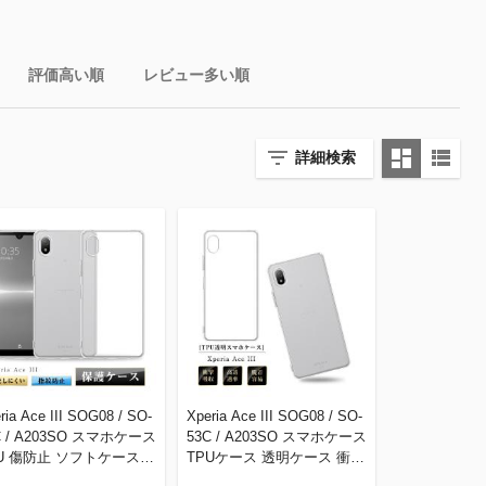
評価高い順
レビュー多い順
詳細検索
ria Ace III SOG08 / SO-
Xperia Ace III SOG08 / SO-
C / A203SO スマホケース
53C / A203SO スマホケース
U 傷防止 ソフトケース
TPUケース 透明ケース 衝撃
リア 滑り止め プラスチッ
防止 柔らかい アンチスクラ