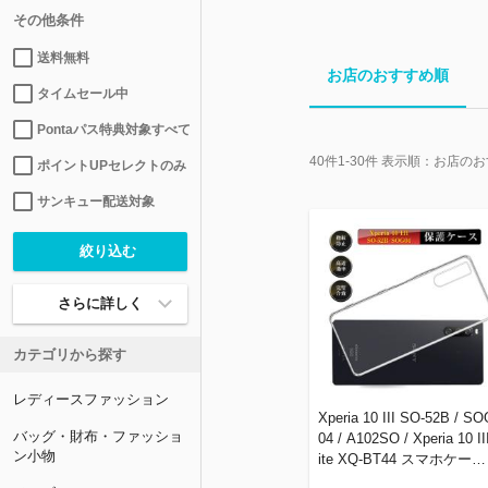
その他条件
送料無料
お店のおすすめ順
タイムセール中
Pontaパス特典対象すべて
40
件
1-30
件 表示順：
お店のお
ポイントUPセレクトのみ
サンキュー配送対象
さらに詳しく
カテゴリから探す
レディースファッション
Xperia 10 III SO-52B / SO
バッグ・財布・ファッショ
04 / A102SO / Xperia 10 III
ン小物
ite XQ-BT44 スマホケース
携帯電話ケース 耐衝撃 TP