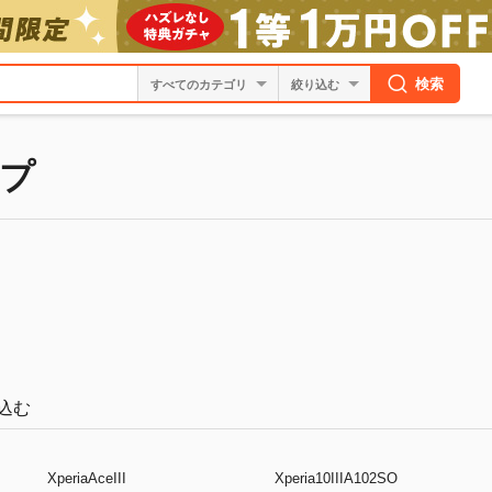
検索
絞り込む
プ
込む
XperiaAceIII
Xperia10IIIA102SO