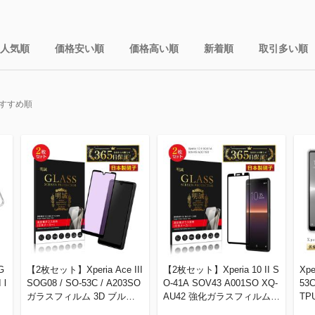
人気順
価格安い順
価格高い順
新着順
取引多い順
すすめ順
G
【2枚セット】Xperia Ace III
【2枚セット】Xperia 10 II S
Xpe
 l
SOG08 / SO-53C / A203SO
O-41A SOV43 A001SO XQ-
53
ガラスフィルム 3D ブルー
AU42 強化ガラスフィルム
TP
U
ライトカット Xperia Ace II
液晶保護 全面保護シール 3
ク