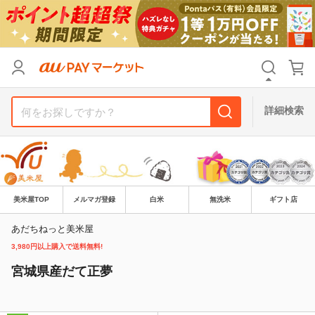
カテゴリ
すべて
価格
すべて
詳細検索
支払い方法
すべて
その他の条件
送料無料
タイムセール
美米屋TOP
メルマガ登録
白米
無洗米
ギフト店
Pontaパス特典対象すべて
ポイントUPセレクトのみ
あだちねっと美米屋
3,980円以上購入で送料無料!
サンキュー配送対象
レビューキャンペーン
宮城県産だて正夢
キーワード