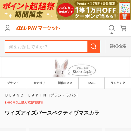
カテゴリ
すべて
価格
すべて
詳細検索
支払い方法
すべて
その他の条件
送料無料
タイムセール
ブランド
カテゴリ
新作コスメ
SALE
ランキング
Pontaパス特典対象すべて
ポイントUPセレクトのみ
ＢＬＡＮＣ ＬＡＰＩＮ［ブラン・ラパン］
8,000円以上購入で送料無料!
サンキュー配送対象
レビューキャンペーン
ワイズアイズパースペクティヴマスカラ
キーワード