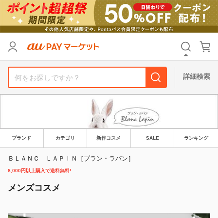
カテゴリ
すべて
価格
すべて
詳細検索
支払い方法
すべて
その他の条件
送料無料
タイムセール
ブランド
カテゴリ
新作コスメ
SALE
ランキング
Pontaパス特典対象すべて
ポイントUPセレクトのみ
ＢＬＡＮＣ ＬＡＰＩＮ［ブラン・ラパン］
8,000円以上購入で送料無料!
サンキュー配送対象
レビューキャンペーン
メンズコスメ
キーワード