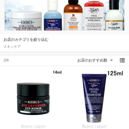
除外ワード
除外ワード
お店のカテゴリを絞り込む
スキンケア
2件
お店のおすすめ順