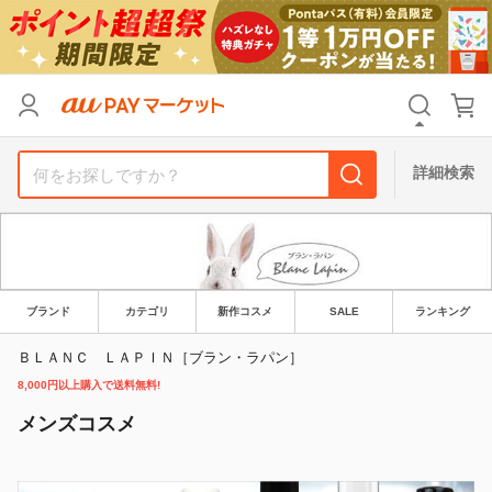
リセット
カテゴリ
カテゴリ
すべて
すべて
価格
価格
すべて
すべて
詳細検索
支払い方法
支払い方法
すべて
すべて
その他の条件
その他の条件
送料無料
送料無料
タイムセール
タイムセール
ブランド
カテゴリ
新作コスメ
SALE
ランキング
Pontaパス特典対象すべて
Pontaパス特典対象すべて
ポイントUPセレクトのみ
ポイントUPセレクトのみ
ＢＬＡＮＣ ＬＡＰＩＮ［ブラン・ラパン］
8,000円以上購入で送料無料!
サンキュー配送対象
サンキュー配送対象
レビューキャンペーン
レビューキャンペーン
メンズコスメ
キーワード
キーワード