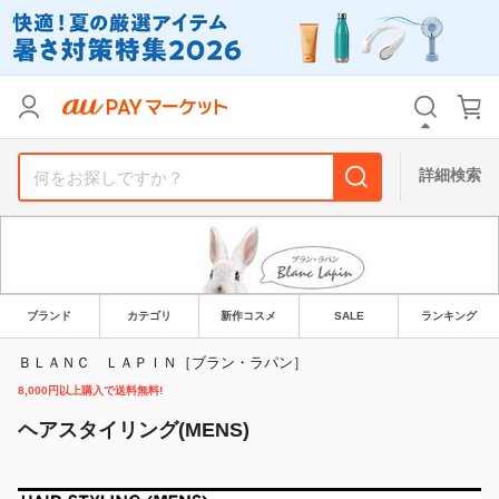
カテゴリ
すべて
価格
すべて
詳細検索
支払い方法
すべて
その他の条件
送料無料
タイムセール
ブランド
カテゴリ
新作コスメ
SALE
ランキング
Pontaパス特典対象すべて
ポイントUPセレクトのみ
ＢＬＡＮＣ ＬＡＰＩＮ［ブラン・ラパン］
8,000円以上購入で送料無料!
サンキュー配送対象
レビューキャンペーン
ヘアスタイリング(MENS)
キーワード