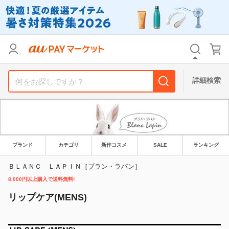
カテゴリ
すべて
価格
すべて
詳細検索
支払い方法
すべて
その他の条件
送料無料
タイムセール
ブランド
カテゴリ
新作コスメ
SALE
ランキング
Pontaパス特典対象すべて
ポイントUPセレクトのみ
ＢＬＡＮＣ ＬＡＰＩＮ［ブラン・ラパン］
8,000円以上購入で送料無料!
サンキュー配送対象
レビューキャンペーン
リップケア(MENS)
キーワード