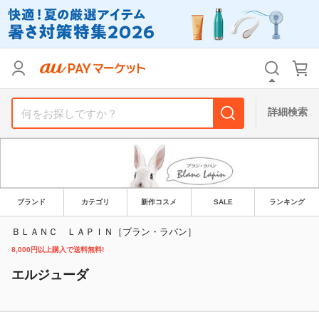
リセット
カテゴリ
カテゴリ
すべて
すべて
価格
価格
すべて
すべて
詳細検索
支払い方法
支払い方法
すべて
すべて
その他の条件
その他の条件
送料無料
送料無料
タイムセール
タイムセール
ブランド
カテゴリ
新作コスメ
SALE
ランキング
Pontaパス特典対象すべて
Pontaパス特典対象すべて
ポイントUPセレクトのみ
ポイントUPセレクトのみ
ＢＬＡＮＣ ＬＡＰＩＮ［ブラン・ラパン］
8,000円以上購入で送料無料!
サンキュー配送対象
サンキュー配送対象
レビューキャンペーン
レビューキャンペーン
エルジューダ
キーワード
キーワード