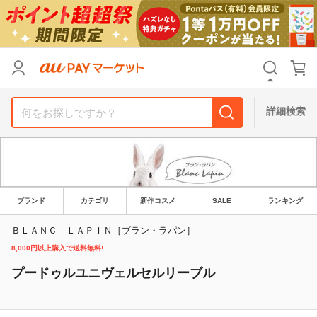
リセット
カテゴリ
カテゴリ
すべて
すべて
価格
価格
すべて
すべて
詳細検索
支払い方法
支払い方法
すべて
すべて
その他の条件
その他の条件
送料無料
送料無料
タイムセール
タイムセール
ブランド
カテゴリ
新作コスメ
SALE
ランキング
Pontaパス特典対象すべて
Pontaパス特典対象すべて
ポイントUPセレクトのみ
ポイントUPセレクトのみ
ＢＬＡＮＣ ＬＡＰＩＮ［ブラン・ラパン］
8,000円以上購入で送料無料!
サンキュー配送対象
サンキュー配送対象
レビューキャンペーン
レビューキャンペーン
プードゥルユニヴェルセルリーブル
キーワード
キーワード