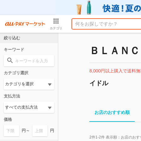
カテゴリ
絞り込む
ＢＬＡＮＣ
キーワード
8,000円以上購入で送料無
カテゴリ選択
イドル
支払方法
お店のおすすめ順
価格
円～
円
2
件
1-2
件 表示順：
お店のおす