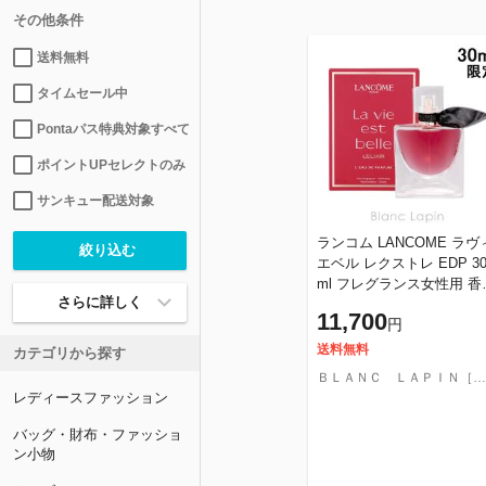
その他条件
送料無料
タイムセール中
Pontaパス特典対象すべて
ポイントUPセレクトのみ
サンキュー配送対象
ランコム LANCOME ラヴ
エベル レクストレ EDP 3
ml フレグランス女性用 香
さらに詳しく
レディーズ [169720]
11,700
円
送料無料
カテゴリから探す
ＢＬＡＮＣ ＬＡＰＩＮ［ブラン・ラパン］
レディースファッション
バッグ・財布・ファッショ
ン小物