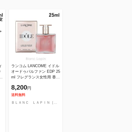
ィ
ランコム LANCOME イドル
0
オードゥパルファン EDP 25
水
ml フレグランス女性用 香水
レディーズ [639638]
8,200
円
送料無料
ＢＬＡＮＣ ＬＡＰＩＮ［ブラン・ラパン］