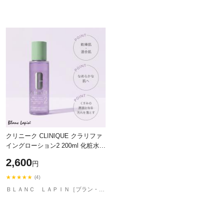
クリニーク CLINIQUE クラリファ
イングローション2 200ml 化粧水
[462765/290603]〔スターティング
2,600
円
キャンペーン〕
★★★★★
(4)
ＢＬＡＮＣ ＬＡＰＩＮ［ブラン・ラパン］