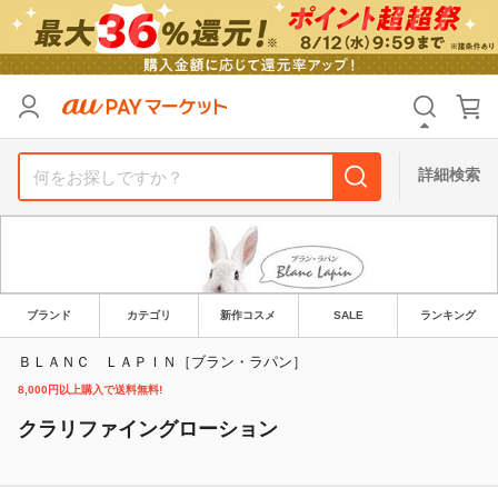
リセット
カテゴリ
カテゴリ
すべて
すべて
価格
価格
すべて
すべて
詳細検索
支払い方法
支払い方法
すべて
すべて
その他の条件
その他の条件
送料無料
送料無料
タイムセール
タイムセール
ブランド
カテゴリ
新作コスメ
SALE
ランキング
Pontaパス特典対象すべて
Pontaパス特典対象すべて
ポイントUPセレクトのみ
ポイントUPセレクトのみ
ＢＬＡＮＣ ＬＡＰＩＮ［ブラン・ラパン］
8,000円以上購入で送料無料!
サンキュー配送対象
サンキュー配送対象
レビューキャンペーン
レビューキャンペーン
クラリファイングローション
キーワード
キーワード