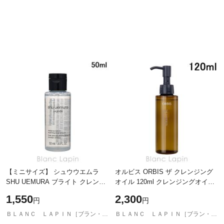
【ミニサイズ】 シュウウエムラ
オルビス ORBIS ザ クレンジング
SHU UEMURA ブライト クレンジ
オイル 120ml クレンジングオイル
ング オイル 50ml クレンジング・
[090745]
1,550
2,300
円
円
洗顔ミニ [885037]
ＢＬＡＮＣ ＬＡＰＩＮ［ブラン・ラパン］
ＢＬＡＮＣ ＬＡＰＩＮ［ブラン・ラパン］