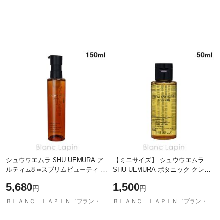
シュウウエムラ SHU UEMURA ア
【ミニサイズ】 シュウウエムラ
ルティム8 ∞スブリムビューティ ク
SHU UEMURA ボタニック クレン
レンジング オイルN 150ml クレン
ジング オイル 50ml クレンジン
5,680
1,500
円
円
ジングオイル [814372]
グ・洗顔ミニ [773621/069722]
ＢＬＡＮＣ ＬＡＰＩＮ［ブラン・ラパン］
ＢＬＡＮＣ ＬＡＰＩＮ［ブラン・ラパン］