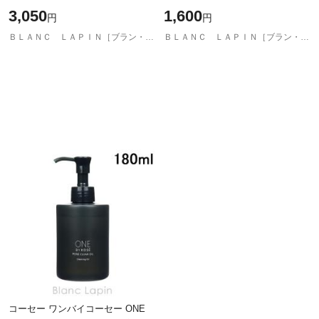
ンドオイル 100ml ボディオイル
リムビューティ クレンジング オイ
3,050
1,600
円
円
[880808/461758]
ルN 50ml クレンジング・洗顔ミニ
[814
ＢＬＡＮＣ ＬＡＰＩＮ［ブラン・ラパン］
ＢＬＡＮＣ ＬＡＰＩＮ［ブラン・ラパン］
コーセー ワンバイコーセー ONE