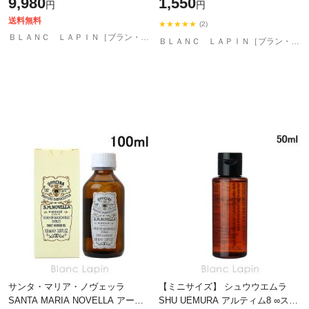
9,980
1,550
円
円
オイル 50ml クレンジング・洗顔ミ
ニ [773
送料無料
★★★★★
(2)
ＢＬＡＮＣ ＬＡＰＩＮ［ブラン・ラパン］
ＢＬＡＮＣ ＬＡＰＩＮ［ブラン・ラパン］
サンタ・マリア・ノヴェッラ
【ミニサイズ】 シュウウエムラ
SANTA MARIA NOVELLA アーモ
SHU UEMURA アルティム8 ∞スブ