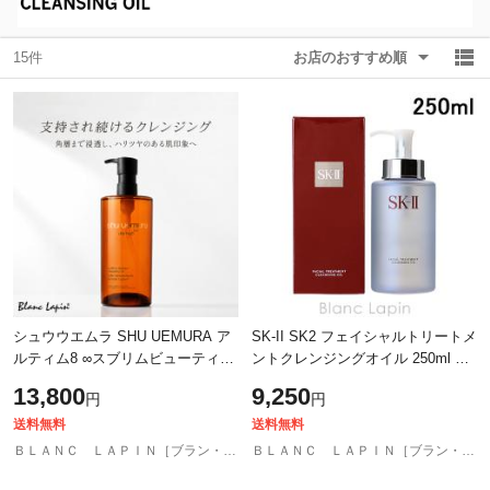
15件
お店のおすすめ順
除外ワード
除外ワード
シュウウエムラ SHU UEMURA ア
SK-II SK2 フェイシャルトリートメ
ルティム8 ∞スブリムビューティク
ントクレンジングオイル 250ml ク
レンジングオイルn 450ml クレンジ
レンジングオイル [090963/028379]
13,800
9,250
円
円
ングオイル [814365]
送料無料
送料無料
ＢＬＡＮＣ ＬＡＰＩＮ［ブラン・ラパン］
ＢＬＡＮＣ ＬＡＰＩＮ［ブラン・ラパン］