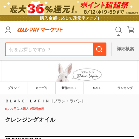
リセット
カテゴリ
カテゴリ
すべて
すべて
価格
価格
すべて
すべて
詳細検索
支払い方法
支払い方法
すべて
すべて
その他の条件
その他の条件
送料無料
送料無料
タイムセール
タイムセール
ブランド
カテゴリ
新作コスメ
SALE
ランキング
Pontaパス特典対象すべて
Pontaパス特典対象すべて
ポイントUPセレクトのみ
ポイントUPセレクトのみ
ＢＬＡＮＣ ＬＡＰＩＮ［ブラン・ラパン］
8,000円以上購入で送料無料!
サンキュー配送対象
サンキュー配送対象
レビューキャンペーン
レビューキャンペーン
クレンジングオイル
キーワード
キーワード