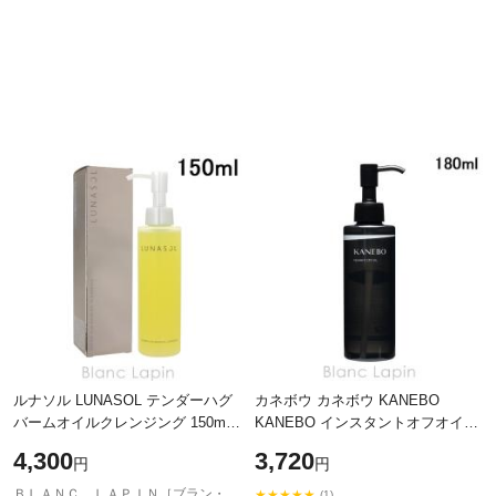
ルナソル LUNASOL テンダーハグ
カネボウ カネボウ KANEBO
バームオイルクレンジング 150ml
KANEBO インスタントオフオイル
[072332]
180ml [632611]
4,300
3,720
円
円
ＢＬＡＮＣ ＬＡＰＩＮ［ブラン・ラパン］
★★★★★
(1)