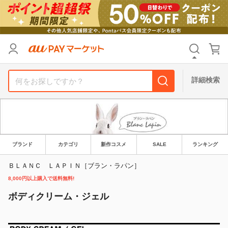
リセット
カテゴリ
カテゴリ
すべて
すべて
価格
価格
すべて
すべて
詳細検索
支払い方法
支払い方法
すべて
すべて
その他の条件
その他の条件
送料無料
送料無料
タイムセール
タイムセール
ブランド
カテゴリ
新作コスメ
SALE
ランキング
Pontaパス特典対象すべて
Pontaパス特典対象すべて
ポイントUPセレクトのみ
ポイントUPセレクトのみ
ＢＬＡＮＣ ＬＡＰＩＮ［ブラン・ラパン］
8,000円以上購入で送料無料!
サンキュー配送対象
サンキュー配送対象
レビューキャンペーン
レビューキャンペーン
ボディクリーム・ジェル
キーワード
キーワード