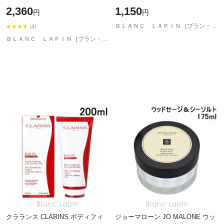
クリーム・ジェル
2,360
1,150
円
円
[057403/523165/153259/098311]
ＢＬＡＮＣ ＬＡＰＩＮ［ブラン・ラパン］
★★★★
(4)
ＢＬＡＮＣ ＬＡＰＩＮ［ブラン・ラパン］
クラランス CLARINS ボディフィ
ジョーマローン JO MALONE ウッ