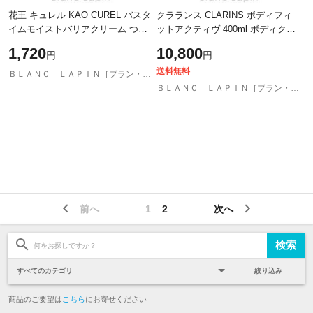
花王 キュレル KAO CUREL バスタ
クラランス CLARINS ボディフィ
イムモイストバリアクリーム つけ
ットアクティヴ 400ml ボディクリ
かえ用 310g [405364]
ーム・ジェル [201172]
1,720
10,800
円
円
送料無料
ＢＬＡＮＣ ＬＡＰＩＮ［ブラン・ラパン］
ＢＬＡＮＣ ＬＡＰＩＮ［ブラン・ラパン］
前へ
1
2
次へ
絞り込み
商品のご要望は
こちら
にお寄せください