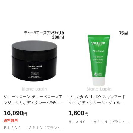
ジョーマローン チューベローズア
ヴェレダ WELEDA スキンフード
ンジェリカボディクレーム#チュー
75ml ボディクリーム・ジェル
ベローズアンジェリカ ( チューベ
[098595/093989]
16,090
1,600
円
円
ローズ アンジェリカ ) 200ml
[131303
送料無料
ＢＬＡＮＣ ＬＡＰＩＮ［ブラン・ラパン］
ＢＬＡＮＣ ＬＡＰＩＮ［ブラン・ラパン］