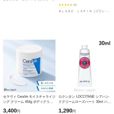
★★★★★
(2)
ＢＬＡＮＣ ＬＡＰＩＮ［ブラン・ラパン］
セラヴィ CeraVe モイスチャライジ
ロクシタン LOCCITANE シアハン
ング クリーム 454g ボディクリー
ドクリームローズハート 30ml ハン
ム・ジェル [597388]
ドケア [735480/285879] 【メール
3,400
1,290
円
円
便可】