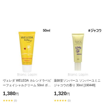
ヴェレダ WELEDA カレンドラベビ
薬師堂ソンバーユ ソンバーユミニ
ーフェイシャルクリーム 50ml ボデ
ジャコウの香り 30ml [190448]
ィクリーム・ジェル
1,380
1,320
円
円
[523158/152238/096614/088169]
★★★★
★★★★★
(1)
(1)