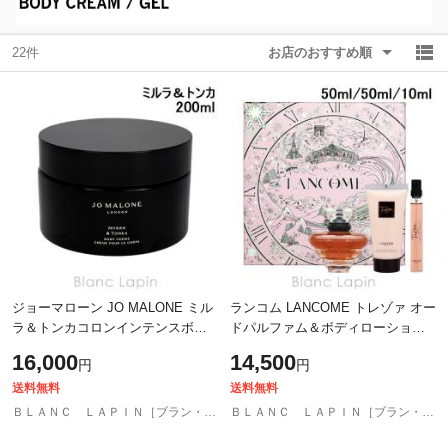
22件
お店のおすすめ順
除外ワード
除外ワード
ジョーマローン JO MALONE ミル
ランコム LANCOME トレゾァ オー
ラ＆トンカコロンインテンスボデ
ドパルファム＆ボディローション
ィクレーム#ミルラ＆トンカコロン
ギフトセット 50ml/50ml/10ml コフ
16,000
14,500
円
円
インテンス 200ml [131280]
レ/セット [654363]
送料無料
送料無料
ＢＬＡＮＣ ＬＡＰＩＮ［ブラン・ラパン］
ＢＬＡＮＣ ＬＡＰＩＮ［ブラン・ラパン］