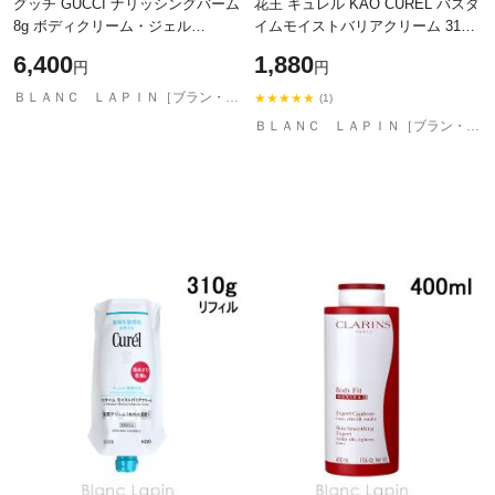
グッチ GUCCI ナリッシングバーム
花王 キュレル KAO CUREL バスタ
8g ボディクリーム・ジェル
イムモイストバリアクリーム 310g
[919192]【メール便可】
[405340]
6,400
1,880
円
円
ＢＬＡＮＣ ＬＡＰＩＮ［ブラン・ラパン］
★★★★★
(1)
ＢＬＡＮＣ ＬＡＰＩＮ［ブラン・ラパン］