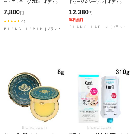
ットアクティヴ 200ml ボディクリ
ドセージ＆シーソルトボディクレ
ーム・ジェル [201158/201165]
ーム 175ml [040339]
7,800
12,380
円
円
送料無料
★★★★★
(1)
ＢＬＡＮＣ ＬＡＰＩＮ［ブラン・ラパン］
ＢＬＡＮＣ ＬＡＰＩＮ［ブラン・ラパン］