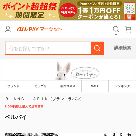
リセット
カテゴリ
カテゴリ
すべて
すべて
価格
価格
すべて
すべて
詳細検索
支払い方法
支払い方法
すべて
すべて
その他の条件
その他の条件
送料無料
送料無料
タイムセール
タイムセール
ブランド
カテゴリ
新作コスメ
SALE
ランキング
Pontaパス特典対象すべて
Pontaパス特典対象すべて
ポイントUPセレクトのみ
ポイントUPセレクトのみ
ＢＬＡＮＣ ＬＡＰＩＮ［ブラン・ラパン］
8,000円以上購入で送料無料!
サンキュー配送対象
サンキュー配送対象
レビューキャンペーン
レビューキャンペーン
ベルバイ
キーワード
キーワード