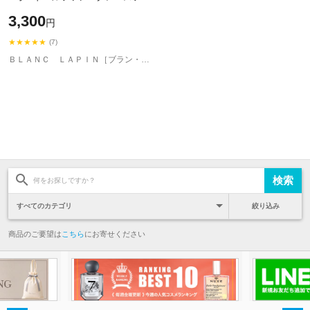
ロード 50ml フレグランス 香水 ユ
3,300
円
ニセックス 男性用 女性用 [53010
★★★★★
(7)
ＢＬＡＮＣ ＬＡＰＩＮ［ブラン・ラパン］
絞り込み
商品のご要望は
こちら
にお寄せください