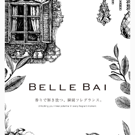
除外ワード
除外ワード