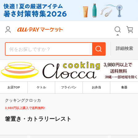
カテゴリ
すべて
価格
すべて
詳細検索
支払い方法
すべて
その他の条件
送料無料
タイムセール
お店TOP
ケトル
フライパン
お弁当
食器
Pontaパス特典対象すべて
ポイントUPセレクトのみ
クッキングクロッカ
3,980円以上購入で送料無料!
サンキュー配送対象
レビューキャンペーン
箸置き・カトラリーレスト
キーワード