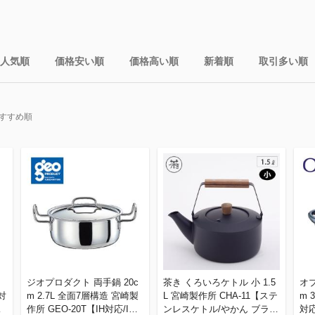
人気順
価格安い順
価格高い順
新着順
取引多い順
すすめ順
m
ジオプロダクト 両手鍋 20c
茶き くろいろケトル 小 1.5
オブ
H対
m 2.7L 全面7層構造 宮崎製
L 宮崎製作所 CHA-11【ステ
m 
三
作所 GEO-20T【IH対応/IH 1
ンレスケトル/やかん ブラッ
対応/