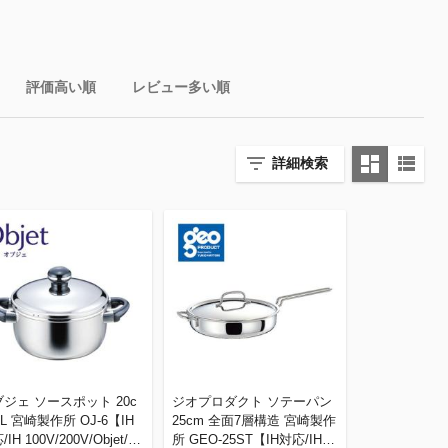
評価高い順
レビュー多い順
詳細検索
ジェ ソースポット 20c
ジオプロダクト ソテーパン
3L 宮崎製作所 OJ-6【IH
25cm 全面7層構造 宮崎製作
IH 100V/200V/Objet/三
所 GEO-25ST【IH対応/IH 1