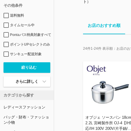
ト）
その他条件
送料無料
タイムセール中
お店のおすすめ順
Pontaパス特典対象すべて
ポイントUPセレクトのみ
24
件
1-24
件 表示順：
お店のお
サンキュー配送対象
さらに詳しく
カテゴリから探す
レディースファッション
バッグ・財布・ファッショ
オブジェ ソースパン 18c
ン小物
2.2L 宮崎製作所 OJ-4【I
応/IH 100V 200V/片手鍋/