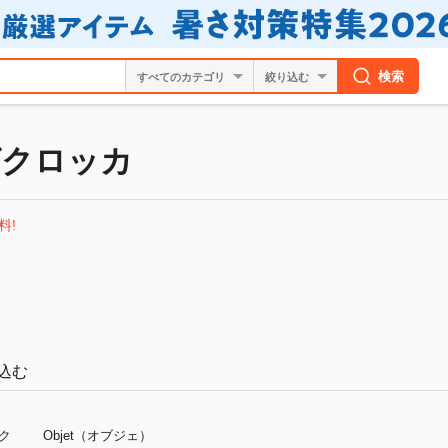
検索
絞り込む
グクロッカ
料!
込む
ダク
Objet（オブジェ）