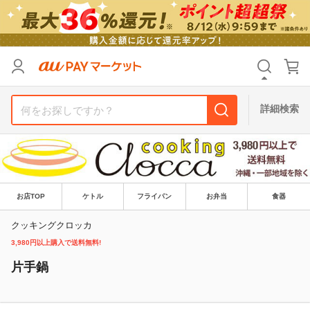
リセット
カテゴリ
カテゴリ
すべて
すべて
価格
価格
すべて
すべて
詳細検索
支払い方法
支払い方法
すべて
すべて
その他の条件
その他の条件
送料無料
送料無料
タイムセール
タイムセール
お店TOP
ケトル
フライパン
お弁当
食器
Pontaパス特典対象すべて
Pontaパス特典対象すべて
ポイントUPセレクトのみ
ポイントUPセレクトのみ
クッキングクロッカ
3,980円以上購入で送料無料!
サンキュー配送対象
サンキュー配送対象
レビューキャンペーン
レビューキャンペーン
片手鍋
キーワード
キーワード