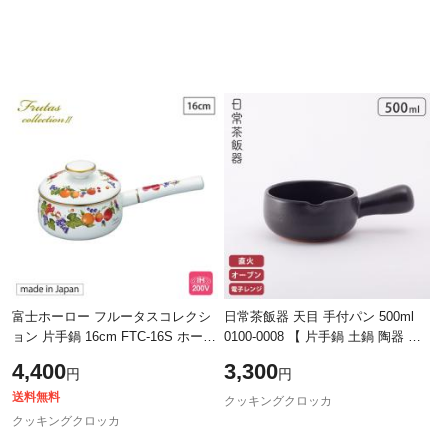
富士ホーロー フルータスコレクシ
日常茶飯器 天目 手付パン 500ml
ョン 片手鍋 16cm FTC-16S ホーロ
0100-0008 【 片手鍋 土鍋 陶器 一
ー鍋 IH対応【IH 200V対応/琺瑯 調
人用 ひとり鍋 ミルクパン 萬古焼
4,400
3,300
円
円
理器具/日本製/送料無料】
万古焼 日本製 】
送料無料
クッキングクロッカ
クッキングクロッカ