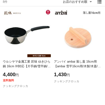
8件
お店のおすすめ順
除外ワード
除外ワード
ウルシヤマ金属工業 匠味 ゆきひら
アンバイ ambai 落し蓋 16cm用
鍋 16cm IH対応【片手鍋/雪平鍋/行
【ambai 雪平16cm用/木製/木蓋/木
平鍋/アルミ ステンレス/UMIC ユミ
曽さわら/鍋蓋/落とし蓋/落としぶ
4,400
1,430
円
円
ック/ウルシヤマ/日本製/送料無料
た/あんばい/調理器具/日本製】
送料無料
クッキングクロッカ
クッキングクロッカ