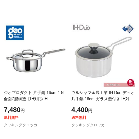
ジオプロダクト 片手鍋 16cm 1.5L
ウルシヤマ金属工業 IH Duo デュオ
全面7層構造【IH対応/IH
片手鍋 16cm ガラス蓋付き IH対応
100V/200V/ステンレス/アルミ/調理
【IH 200V/アルミ ステンレ
7,480
4,400
円
円
器具/キッチン用品/宮崎製作所/日
ス/UMIC ユミック/ウルシヤマ/日本
本製】
製/送料
送料無料
送料無料
クッキングクロッカ
クッキングクロッカ