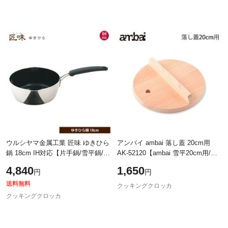
ウルシヤマ金属工業 匠味 ゆきひら
アンバイ ambai 落し蓋 20cm用
鍋 18cm IH対応【片手鍋/雪平鍋/行
AK-52120【ambai 雪平20cm用/木
平鍋/アルミ ステンレス/UMIC ユミ
製/木蓋/木曽さわら/鍋蓋/落とし蓋/
4,840
1,650
円
円
ック/ウルシヤマ/日本製/送料無料
落としぶた/あんばい/調理器具/日
本製】
送料無料
クッキングクロッカ
クッキングクロッカ