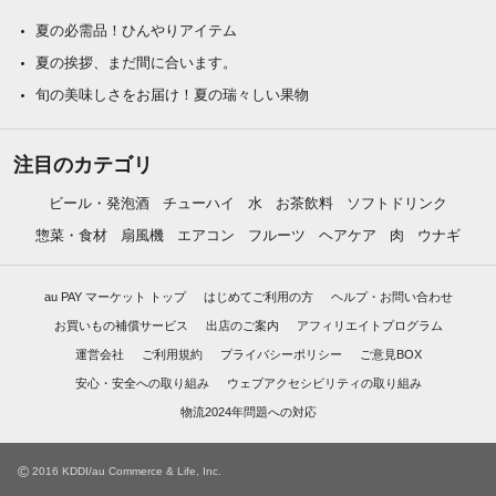
夏の必需品！ひんやりアイテム
夏の挨拶、まだ間に合います。
旬の美味しさをお届け！夏の瑞々しい果物
注目のカテゴリ
ビール・発泡酒
チューハイ
水
お茶飲料
ソフトドリンク
惣菜・食材
扇風機
エアコン
フルーツ
ヘアケア
肉
ウナギ
au PAY マーケット トップ
はじめてご利用の方
ヘルプ・お問い合わせ
お買いもの補償サービス
出店のご案内
アフィリエイトプログラム
運営会社
ご利用規約
プライバシーポリシー
ご意見BOX
安心・安全への取り組み
ウェブアクセシビリティの取り組み
物流2024年問題への対応
©
2016 KDDI/au Commerce & Life, Inc.