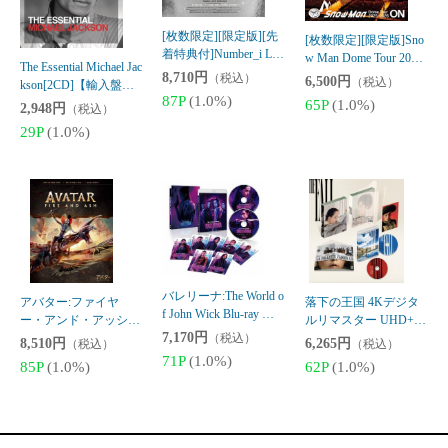
レミアムエディション/
7,170円
4K UHD+3D+ブルーレ
D/リー・ペイス[Blu-ra
（税込）
8,510円
6,265円
（税込）
（税込）
アナ・デ・アルマス[Bl
イセット/サム・ワー
y]【返品種別A】
71P
(1.0%)
85P
(1.0%)
62P
(1.0%)
u-ray]【返品種別A】
シントン[Blu-ray]【返
品種別A】
▼▽家電・PC・ホビーはこちら▽▼
(別カートになります)
Joshin web 家電・PC・ホビー専門店