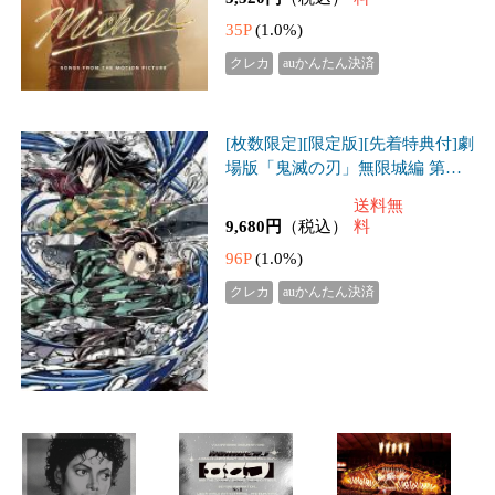
96P
(1.0%)
クレカ
auかんたん決済
[枚数限定][限定版][先
[枚数限定][限定版]Sno
着特典付]Number_i LIV
w Man Dome Tour 2025-
The Essential Michael Jac
E TOUR 2025 No.II (初
2026 ON(初回盤)【DV
8,710円
（税込）
6,500円
（税込）
kson[2CD]【輸入盤】
回限定盤)【2Blu-ray】/
D3枚組】/Snow Man[D
87P
(1.0%)
▼/マイケル・ジャク
65P
(1.0%)
2,948円
Number_i[Blu-ray]【返
（税込）
VD]【返品種別A】
ソン[CD]【返品種別
品種別A】
29P
(1.0%)
A】
バレリーナ:The World o
アバター:ファイヤ
落下の王国 4Kデジタ
f John Wick Blu-ray プ
ー・アンド・アッシュ
ルリマスター UHD+B