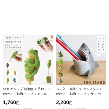
鉛筆 キャップ 鉛筆削り 手動 ミニ
ペン立て 鉛筆立て ペンスタンド
かわいい 動物 アニマル カエル カ
かわいい 動物 アニマル サメ カメ
メレオン グッズ 雑貨 ユニーク 文
ワニ カエル グッズ 雑貨 ユニーク
1,760
2,200
円
円
房具 プレゼント ペンシル＆シャ
文房具 プレゼント ペンスタンド