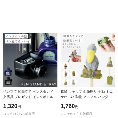
ペン立て 鉛筆立て ペンスタンド
鉛筆 キャップ 鉛筆削り 手動 ミニ
文房具 プレゼント インクボトル
かわいい 動物 アニマル パンダ コ
ペンスタンド＆トレイ（インクボ
アラ ナマケモノ フクロウ ハシビ
1,320
1,760
円
円
トル）
ロコウ グッズ 雑貨 ユニーク 文房
ココチのくらし雑貨店
ココチのくらし雑貨店