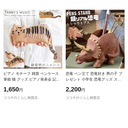
ピアノ モチーフ 雑貨 ペンケース
恐竜 ペン立て 恐竜好き 男の子 プ
筆箱 猫 グッズ ピアノ発表会 記念
レゼント 小学生 恐竜グッズ ステ
品 プレゼント 猫好き 音楽 習い事
ーショナリースタンド トリケラト
1,650
2,200
円
円
かわいい TABBYS MUSIC ペンケ
プス
ー
ココチのくらし雑貨店
ココチのくらし雑貨店