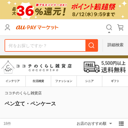
リセット
カテゴリ
カテゴリ
すべて
すべて
価格
価格
すべて
すべて
詳細検索
支払い方法
支払い方法
すべて
すべて
その他の条件
その他の条件
送料無料
送料無料
タイムセール
タイムセール
インテリア
生活雑貨
ファッション
シニア
ギフト
Pontaパス特典対象すべて
Pontaパス特典対象すべて
ポイントUPセレクトのみ
ポイントUPセレクトのみ
ココチのくらし雑貨店
ペン立て・ペンケース
サンキュー配送対象
サンキュー配送対象
レビューキャンペーン
レビューキャンペーン
18件
お店のおすすめ順
キーワード
キーワード