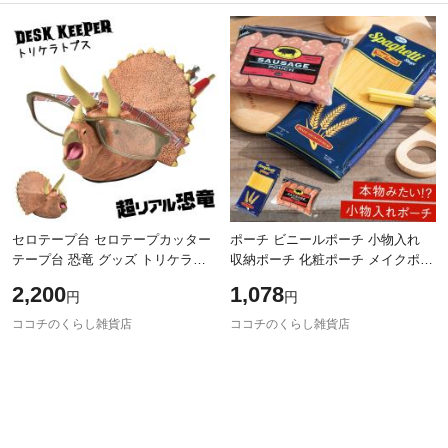
除外ワード
除外ワード
セロテープ台 セロテープカッター
ポーチ ビニールポーチ 小物入れ
テープ台 恐竜 グッズ トリケラト
収納ポーチ 化粧ポーチ メイクポー
プス 雑貨 おもちゃ 子供 男の子 小
チ コスメポーチ PVC ユニーク お
2,200
1,078
円
円
学生 キッズ 恐竜好き 子供部屋 ユ
もしろ 雑貨 食品 食材パック モチ
ー
ココチのくらし雑貨店
ココチのくらし雑貨店