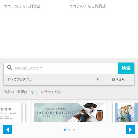
ケ
プ
ココチのくらし雑貨店
ココチのくらし雑貨店
絞り込み
商品のご要望は
こちら
にお寄せください
・
・
・