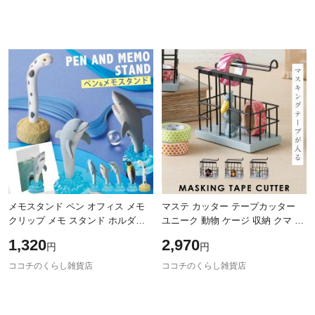
メモスタンド ペン オフィス メモ
マステ カッター テープカッター
クリップ メモ スタンド ホルダー
ユニーク 動物 ケージ 収納 クマ ゴ
メモホルダー カードホルダー カー
リラ ハシビロコウ 文具女子 マス
1,320
2,970
円
円
ド 海の生き物 海 生き物 グッズ モ
キングテープカッター
ココチのくらし雑貨店
ココチのくらし雑貨店