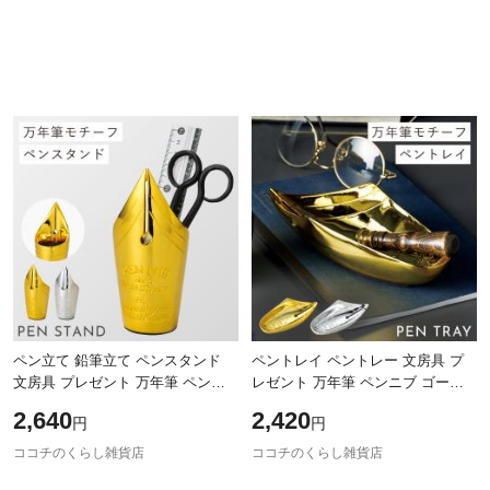
ペン立て 鉛筆立て ペンスタンド
ペントレイ ペントレー 文房具 プ
文房具 プレゼント 万年筆 ペンニ
レゼント 万年筆 ペンニブ ゴール
ブ ゴールド シルバー ペンスタン
ド シルバー ペントレイ（ペンニ
2,640
2,420
円
円
ド（ペンニブ）
ブ）
ココチのくらし雑貨店
ココチのくらし雑貨店