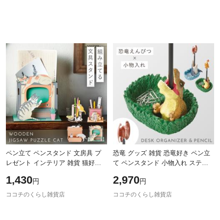
ペン立て ペンスタンド 文房具 プ
恐竜 グッズ 雑貨 恐竜好き ペン立
レゼント インテリア 雑貨 猫好き
て ペンスタンド 小物入れ ステー
猫 ネコ グッズ 木製ジグゾーパズ
ショナリー プレゼント 子供 キッ
1,430
2,970
円
円
ル CAT ペンスタンド メール便対応
ズ ユニーク デスクオーガナイザー
＆
ココチのくらし雑貨店
ココチのくらし雑貨店