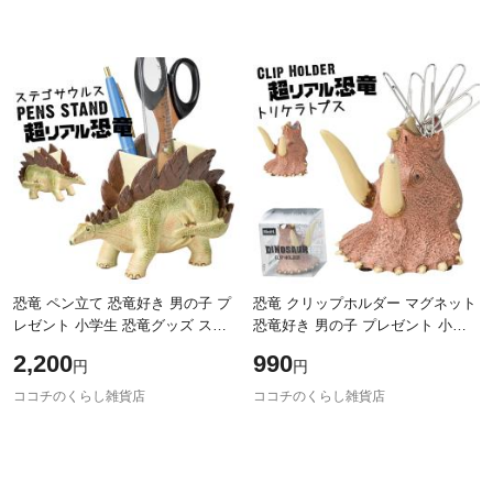
恐竜 ペン立て 恐竜好き 男の子 プ
恐竜 クリップホルダー マグネット
レゼント 小学生 恐竜グッズ ステ
恐竜好き 男の子 プレゼント 小学
ーショナリースタンド ステゴサウ
生 恐竜グッズ クリップホルダー
2,200
990
円
円
ルス
トリケラトプス
ココチのくらし雑貨店
ココチのくらし雑貨店