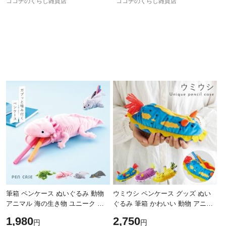
ココチのくらし雑貨店
ココチのくらし雑貨店
筆箱 ペンケース ぬいぐるみ 動物
ウミウシ ペンケース グッズ ぬい
アニマル 海の生き物 ユニーク 文
ぐるみ 筆箱 かわいい 動物 アニマ
房具 かわいい カエル ウーパール
ル 海モチーフ 海の生き物 ユニー
1,980
2,750
円
円
ーパー シャチ アザラシ 雑貨 ペン
ク 文房具 ステーショナリー 雑貨