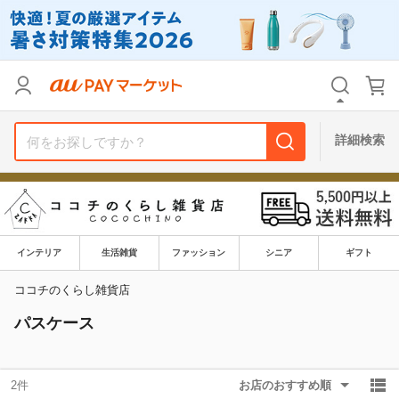
リセット
カテゴリ
カテゴリ
すべて
すべて
価格
価格
すべて
すべて
詳細検索
支払い方法
支払い方法
すべて
すべて
その他の条件
その他の条件
送料無料
送料無料
タイムセール
タイムセール
インテリア
生活雑貨
ファッション
シニア
ギフト
Pontaパス特典対象すべて
Pontaパス特典対象すべて
ポイントUPセレクトのみ
ポイントUPセレクトのみ
ココチのくらし雑貨店
パスケース
サンキュー配送対象
サンキュー配送対象
レビューキャンペーン
レビューキャンペーン
2件
お店のおすすめ順
キーワード
キーワード