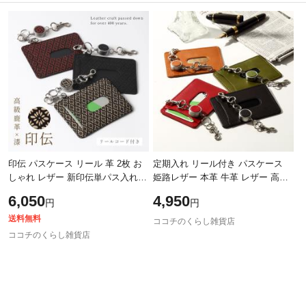
除外ワード
除外ワード
印伝 パスケース リール 革 2枚 お
定期入れ リール付き パスケース
しゃれ レザー 新印伝単パス入れリ
姫路レザー 本革 牛革 レザー 高級
ールコード付き
おしゃれ レディース メンズ バン
6,050
4,950
円
円
タンレザー リール付き
送料無料
ココチのくらし雑貨店
ココチのくらし雑貨店