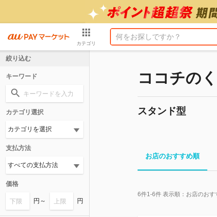
カテゴリ
絞り込む
ココチのく
キーワード
スタンド型
カテゴリ選択
支払方法
お店のおすすめ順
価格
6
件
1-6
件 表示順：
お店のおす
円～
円