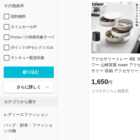
その他条件
送料無料
タイムセール中
Pontaパス特典対象すべて
ポイントUPセレクトのみ
サンキュー配送対象
アクセサリートレー 4段 
ワー 山崎実業 tower アク
サリー 収納 アクセサリー
ース おしゃれ モノトーン
1,650
円
ホワイト ブラック 4068 4
さらに詳しく
ココチのくらし雑貨店
カテゴリから探す
レディースファッション
バッグ・財布・ファッショ
ン小物