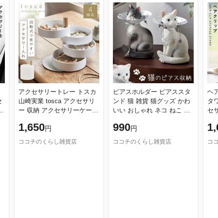
タ
アクセサリートレー トスカ
ピアスホルダー ピアススタ
ヘ
セ
山崎実業 tosca アクセサリ
ンド 猫 雑貨 猫グッズ かわ
タワ
ケ
ー 収納 アクセサリーケース
いい おしゃれ ネコ ねこ 猫
セ
おしゃれ ナチュラル 木目
好き グッズ 動物 オブジェ
セ
1,650
990
1,
円
円
0
ホワイト 3408
置物 ディスプレイ 飾る ピ
し
ココチのくらし雑貨店
ココチのくらし雑貨店
コ