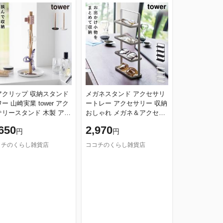
アクリップ 収納スタンド
メガネスタンド アクセサリ
ー 山崎実業 tower アク
ートレー アクセサリー 収納
サリースタンド 木製 アク
おしゃれ メガネ＆アクセサ
サリー スタンド 収納 お
リートレー4段 タワー tower
650
2,970
円
円
ゃれ モノトーン ホワイ
ホワイト ブラック 山崎
コチのくらし雑貨店
ココチのくらし雑貨店