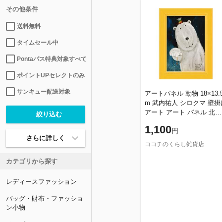
その他条件
送料無料
タイムセール中
Pontaパス特典対象すべて
ポイントUPセレクトのみ
サンキュー配送対象
アートパネル 動物 18×13.
m 武内祐人 シロクマ 壁掛
アート アート パネル 北欧
壁掛け 卓上 両用 子供部屋
1,100
円
インテリア 小さい 絵 か
さらに詳しく
ココチのくらし雑貨店
カテゴリから探す
レディースファッション
バッグ・財布・ファッショ
ン小物