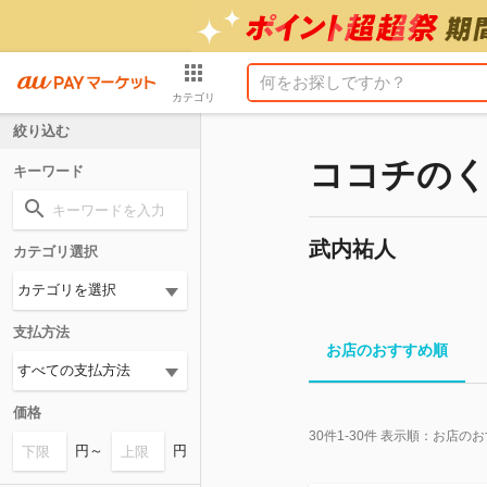
カテゴリ
絞り込む
ココチのく
キーワード
武内祐人
カテゴリ選択
支払方法
お店のおすすめ順
価格
30
件
1-30
件 表示順：
お店のお
円～
円