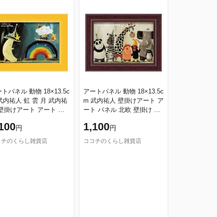
トパネル 動物 18×13.5c
アートパネル 動物 18×13.5c
武内祐人 虹 雲 月 武内祐
m 武内祐人 壁掛けアート ア
 壁掛けアート アート パ
ート パネル 北欧 壁掛け 卓
 北欧 壁掛け 卓上 両用
上 両用 子供部屋 インテリ
100
1,100
円
円
供部屋 インテリア 小
ア 小さい 絵 かわいい お
コチのくらし雑貨店
ココチのくらし雑貨店