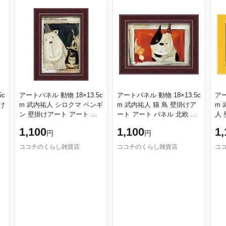
5c
アートパネル 動物 18×13.5c
アートパネル 動物 18×13.5c
アー
け
m 武内祐人 シロクマ ペンギ
m 武内祐人 猫 鳥 壁掛けア
m 
ン 壁掛けアート アート パ
ート アート パネル 北欧 壁
人
ネル 北欧 壁掛け 卓上 両用
掛け 卓上 両用 子供部屋 イ
ネル
1,100
1,100
1,
円
円
子供部屋 インテリア 小
ンテリア 小さい 絵 かわ
子
ココチのくらし雑貨店
ココチのくらし雑貨店
コ