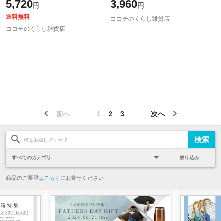
5,720
3,960
円
円
tower ホワイト ブラック 山崎実
送料無料
ココチのくらし雑貨店
ココチのくらし雑貨店
前へ
1
2
3
次へ
絞り込み
商品のご要望は
こちら
にお寄せください