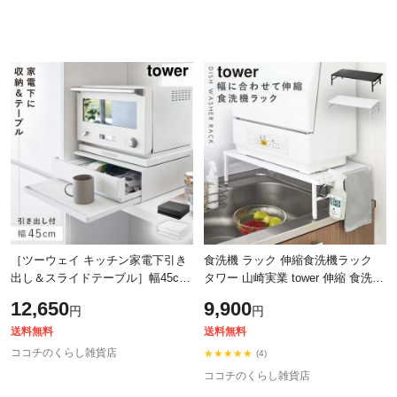
［ツーウェイ キッチン家電下引き
食洗機 ラック 伸縮食洗機ラック
出し＆スライドテーブル］幅45cm
タワー 山崎実業 tower 伸縮 食洗機
山崎実業 tower タワー レンジ下
ラック 食洗器ラック 食洗機の台
12,650
9,900
円
円
収納ラック レンジ台 炊飯器 おし
ラック 工事不要 食洗器 収納 台
ゃ
送料無料
送料無料
ココチのくらし雑貨店
★★★★★
(4)
ココチのくらし雑貨店