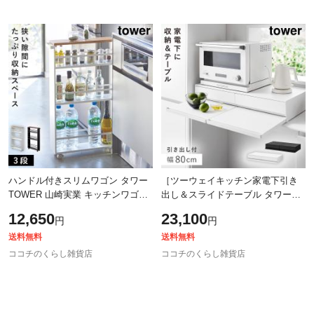
ハンドル付きスリムワゴン タワー
［ツーウェイキッチン家電下引き
TOWER 山崎実業 キッチンワゴン
出し＆スライドテーブル タワー］
隙間収納 キャスター付き ワゴン
幅80cm 山崎実業 tower タワー レ
12,650
23,100
円
円
スリム 隙間 キッチン tower おしゃ
ンジ下 収納ラック レンジ台 炊飯
器
送料無料
送料無料
ココチのくらし雑貨店
ココチのくらし雑貨店