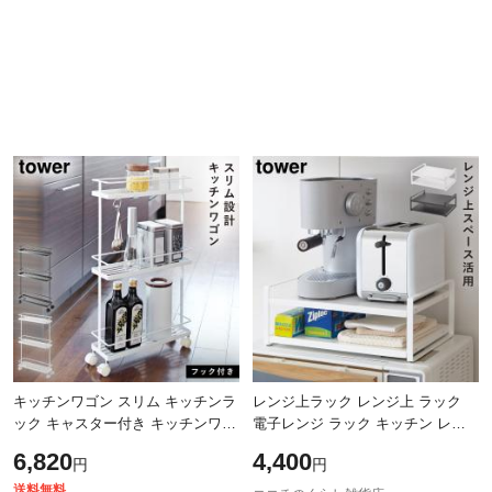
キッチンワゴン スリム キッチンラ
レンジ上ラック レンジ上 ラック
ック キャスター付き キッチンワゴ
電子レンジ ラック キッチン レン
ン タワー キッチン 白い 黒 tower
ジ上ラック タワー 白い 黒 tower
6,820
4,400
円
円
山崎実業 yamazaki
山崎実業 yamazaki
送料無料