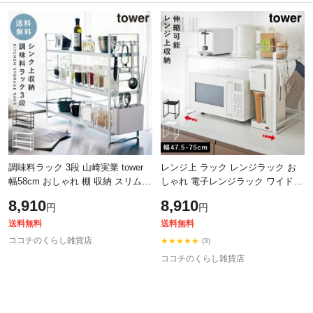
除外ワード
除外ワード
調味料ラック 3段 山崎実業 tower
レンジ上 ラック レンジラック お
幅58cm おしゃれ 棚 収納 スリム
しゃれ 電子レンジラック ワイド
スパイスラック タワー スパイス入
伸縮タイプ 収納 伸縮レンジラック
8,910
8,910
円
円
れ 調味料ストッカー スパイス コ
タワー tower 山崎実業 レンジ台
送料無料
送料無料
ココチのくらし雑貨店
★★★★★
(3)
ココチのくらし雑貨店