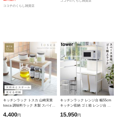
ココチのくらし雑貨店
ココチのくらし雑貨店
キッチンラック トスカ 山崎実業
キッチンラック レンジ台 幅55cm
tosca 調味料ラック 木製 スパイス
キッチン収納 ゴミ箱 レンジ台 レ
ラック キッチンラック おしゃれ
ンジラック 収納ラック おしゃれ
4,400
15,950
円
円
北欧 木目 ホワイト 7816
ゴミ箱上ラック タワー シンプル