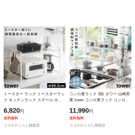
トースター ラック トースターラッ
コンロ奥ラック 3段 タワー 山崎実
ク キッチンラック スチール ホワ
業 tower コンロ奥ラック コンロ奥
イト ブラック 白 黒 調理家電 収納
隙間 キッチンラック おしゃれ モ
6,820
11,990
円
円
コーヒーメーカー 鍋 お鍋 なべ
ノトーン ホワイト ブラック 3593
送料無料
送料無料
ココチのくらし雑貨店
ココチのくらし雑貨店