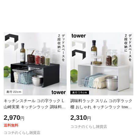
キッチンスチール コの字ラック L
調味料ラック スリム コの字ラック
山崎実業 キッチンラック 調味料ラ
棚 おしゃれ キッチンラック tower
ック tower タワー スパイスラック
スパイスラックキッチンスチール
2,970
2,310
円
円
キッチン収納 ディッシュラック
コの字ラック タワー 白い 黒 山
送料無料
ココチのくらし雑貨店
ココチのくらし雑貨店