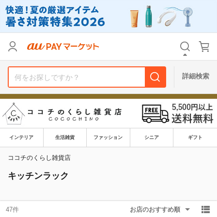
リセット
カテゴリ
カテゴリ
すべて
すべて
価格
価格
すべて
すべて
詳細検索
支払い方法
支払い方法
すべて
すべて
その他の条件
その他の条件
送料無料
送料無料
タイムセール
タイムセール
インテリア
生活雑貨
ファッション
シニア
ギフト
Pontaパス特典対象すべて
Pontaパス特典対象すべて
ポイントUPセレクトのみ
ポイントUPセレクトのみ
ココチのくらし雑貨店
キッチンラック
サンキュー配送対象
サンキュー配送対象
レビューキャンペーン
レビューキャンペーン
47件
お店のおすすめ順
キーワード
キーワード