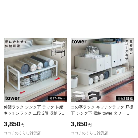
伸縮ラック シンク下 ラック 伸縮
コの字ラック キッチンラック 戸棚
キッチンラック 二段 2段 収納ラッ
下 シンク下 収納 tower タワー 山
ク 棚 収納 タワー tower TOWER
崎実業 ホワイト ブラック 白 黒 キ
3,850
3,850
円
円
ブラック ホワイト 白 黒 山崎実業
ッチン収納 キッチン 洗面台 シ
ココチのくらし雑貨店
ココチのくらし雑貨店