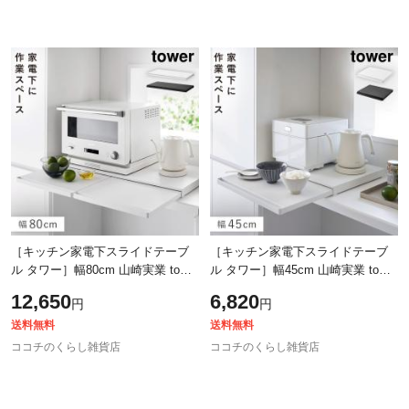
［キッチン家電下スライドテーブ
［キッチン家電下スライドテーブ
ル タワー］幅80cm 山崎実業 tower
ル タワー］幅45cm 山崎実業 tower
タワー レンジ下 収納ラック レン
タワー レンジ下 収納ラック レン
12,650
6,820
円
円
ジ台 ちょい置き 電子レンジ レン
ジ台 ちょい置き 電子レンジ レン
送料無料
送料無料
ココチのくらし雑貨店
ココチのくらし雑貨店