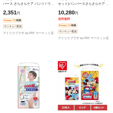
パース さらさらケア パンツ / ウル
セット)パンパースさらさらケア テ
トラジャンボ M たっち 62枚（6-
ープ / ウルトラジャンボ M 62枚
2,351
10,280
円
円
12kg） P&G 紙おむつ ベビー用品
（6-11kg） P&G 紙おむつ ベビー
パ
用
送料無料
Pontaパス
特典
Pontaパス
特典
サンキュー配送
サンキュー配送
アイリスプラザ au PAY マーケット店
アイリスプラザ au PAY マーケット店