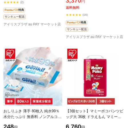
3,370
12h
円
★★★★★
(2)
送料無料
Pontaパス
特典
★★★★★
(16)
サンキュー配送
Pontaパス
特典
アイリスプラザ au PAY マーケット店
サンキュー配送
アイリスプラザ au PAY マーケット店
おしりふき 薄手 80枚入 純水99％
【3個セット】マミーポコパンツビ
水分たっぷり 無香料 ノンアルコー
ッグ大 36枚 ドラえもん マミーポ
ル 保湿成分配合 赤ちゃん ベビー
コ パンツ ぱんつ おむつ 紙おむつ
248
6,760
円
円