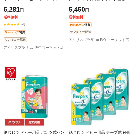
赤ちゃん おでかけ セカンドカー
ト]パンツ 232202 231996 231997
6,281
5,450
円
円
子供
ベビー パンツタイプ GooNプラス
ベ
送料無料
送料無料
★★★★★
(4)
Pontaパス
特典
サンキュー配送
Pontaパス
特典
アイリスプラザ au PAY マーケット店
サンキュー配送
アイリスプラザ au PAY マーケット店
紙おむつ ベビー用品 パンツ式パン
紙おむつ ベビー用品 テープ式 (4個