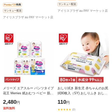
サンキュー配送
Pontaパス
特典
アイリスプラザ au PAY マーケット店
サンキュー配送
アイリスプラザ au PAY マーケット店
メリーズ エアスルー パンツタイプ
おしり拭き 新生児 赤ちゃんのお尻
花王 Merries 紙おむつ ベビー 肌さ
拭80枚入（SY) おしりふき おしり
ら ふわふわ 肌研究 はかせやすい
拭き 新生児 パラベン不使用 無香
2,480
110
円
円
乳幼児 通気性 KAO Sサイズ_62枚
料 80枚 水99％ お尻ふき
送料無料
★★★★★
(2)