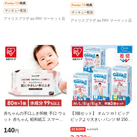
Pontaパス
特典
Pontaパス
特典
サンキュー配送
サンキュー配送
アイリスプラザ au PAY マーケット店
アイリスプラザ au PAY マーケット店
赤ちゃんの手口ふき80枚 手口 ウェ
【3個セット】 オムツ m l ビッグ
ット 赤ちゃん 昭和紙工 スマート
ビッグより大きい パンツ M 150枚
エール smart yell smart スマート
L 126枚 BIG 108枚 BIG大 72枚 肌
140
21％OFF
4,270円
円
ベビー 手口ふき
に優しい Wギャザー 横モレ 最長