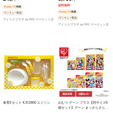
持ち運び おでかけ 携帯 手口ふき
かみおむつ ユニ・チャーム スタン
送料無料
Pontaパス
特典
Pontaパス
特典
サンキュー配送
サンキュー配送
アイリスプラザ au PAY マーケット店
アイリスプラザ au PAY マーケット店
食育Eセット KJC0900 エジソン
おむつ グーン プラス【同サイズ6
個セット】グーン まっさらさら通
気 パンツ Mサイズ Lサイズ BIGサ