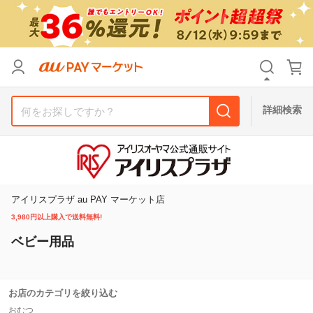
リセット
カテゴリ
カテゴリ
すべて
すべて
価格
価格
すべて
すべて
詳細検索
支払い方法
支払い方法
すべて
すべて
その他の条件
その他の条件
送料無料
送料無料
タイムセール
タイムセール
アイリスプラザ au PAY マーケット店
3,980円以上購入で送料無料!
Pontaパス特典対象すべて
Pontaパス特典対象すべて
ポイントUPセレクトのみ
ポイントUPセレクトのみ
ベビー用品
サンキュー配送対象
サンキュー配送対象
レビューキャンペーン
レビューキャンペーン
お店のカテゴリを絞り込む
キーワード
キーワード
おむつ