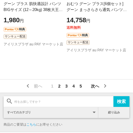
グーン プラス 肌快適設計 パンツ
おむつ グーン プラス[6個セット]
BIGサイズ (12～20kg) 38枚大王製
グーン まっさらさら通気 パンツ
紙 大王製紙 おむつ 保湿 ベビー 赤
BIGサイズ (12～20kg) 300枚（50
1,980
14,758
円
円
ちゃん なめらか GOO.N グ～ン 紙
枚×6) 男女共用 大王製紙 大王製紙
送料無料
Pontaパス
特典
Pontaパス
特典
サンキュー配送
サンキュー配送
アイリスプラザ au PAY マーケット店
アイリスプラザ au PAY マーケット店
前へ
1
2
3
4
5
次へ
絞り込み
商品のご要望は
こちら
にお寄せください