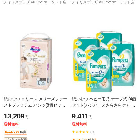
アイリスプラザ au PAY マーケット店
アイリスプラザ au PAY マーケット店
紙おむつ メリーズ メリーズファー
紙おむつ ベビー用品 テープ式 (4個
ストプレミアム パンツ[8個セット]
セット)パンパースさらさらケア テ
パンツタイプ 花王 Merries 乳幼児
ープ / ウルトラジャンボ S 74枚
13,209
9,411
円
円
ベビー用品 まとめ買い Kao ふん
（4-8kg） P&G 紙おむつ ベビー用
品
送料無料
送料無料
★★★★★
(1)
Pontaパス
特典
サンキュー配送