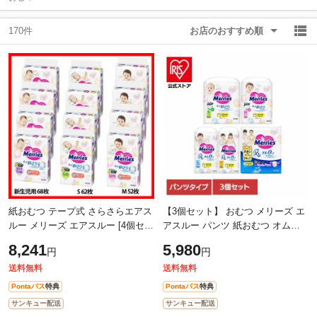
170件
お店のおすすめ順
除外ワード
除外ワード
紙おむつ テープ式 さらさらエアス
【3個セット】 おむつ メリーズ エ
ルー メリーズ エアスルー [4個セッ
アスルー パンツ 紙おむつ オムツ
ト] KAO 花王 ベビー用品 Merries
肌さら まとめ買い 通気性 しめつ
8,241
5,980
円
円
モレ0へ ずっと肌さら パワフル
けない はかせやすい Sサイズ62枚
M
送料無料
送料無料
Pontaパス
特典
Pontaパス
特典
サンキュー配送
サンキュー配送