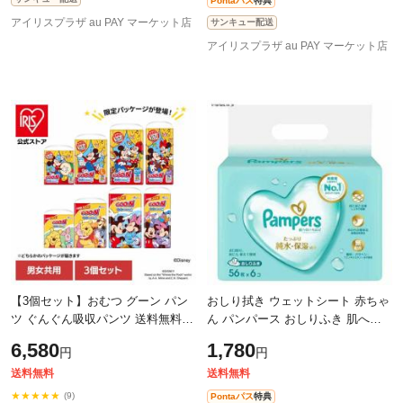
Pontaパス
特典
アイリスプラザ au PAY マーケット店
サンキュー配送
アイリスプラザ au PAY マーケット店
【3個セット】おむつ グーン パン
おしり拭き ウェットシート 赤ちゃ
ツ ぐんぐん吸収パンツ 送料無料
ん パンパース おしりふき 肌への
ビッグ ビック ビッグより大きい
いちばん 56枚×6 P&G やわらか 厚
6,580
1,780
円
円
スーパーBIG L M Lサイズ Mサイズ
手 しっかり拭ける からだ拭き お
オ
口
送料無料
送料無料
★★★★★
(9)
Pontaパス
特典