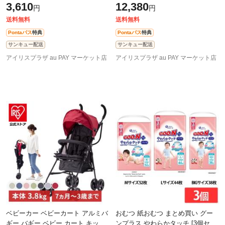
3,610
12,380
円
円
イズ BIGより大きいサイズ 同サイ
ズ6
送料無料
送料無料
Pontaパス
特典
Pontaパス
特典
サンキュー配送
サンキュー配送
アイリスプラザ au PAY マーケット店
アイリスプラザ au PAY マーケット店
ベビーカー ベビーカート アルミバ
おむつ 紙おむつ まとめ買い グー
ギー バギー ベビー カート キッズ
ンプラス やわらかタッチ [3個セッ