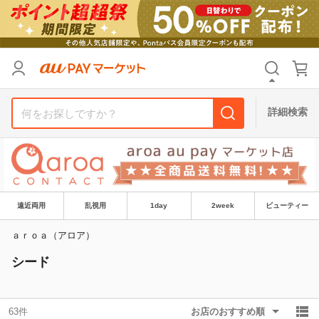
リセット
カテゴリ
カテゴリ
すべて
すべて
価格
価格
すべて
すべて
詳細検索
支払い方法
支払い方法
すべて
すべて
その他の条件
その他の条件
送料無料
送料無料
タイムセール
タイムセール
遠近両用
乱視用
1day
2week
ビューティー
Pontaパス特典対象すべて
Pontaパス特典対象すべて
ポイントUPセレクトのみ
ポイントUPセレクトのみ
ａｒｏａ（アロア）
サンキュー配送対象
サンキュー配送対象
レビューキャンペーン
レビューキャンペーン
シード
キーワード
キーワード
63件
お店のおすすめ順