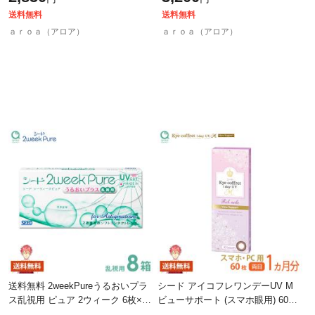
品
送料無料
送料無料
ａｒｏａ（アロア）
ａｒｏａ（アロア）
送料無料 2weekPureうるおいプラ
シード アイコフレワンデーUV M
ス乱視用 ピュア 2ウィーク 6枚×8
ビューサポート (スマホ眼用) 60枚
箱 シード SEED 使い捨て ポスト
1ヶ月分 SEED 使い捨て ポスト投