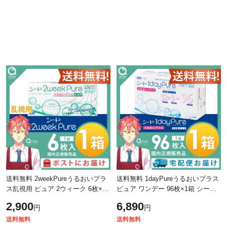
送料無料 2weekPureうるおいプラ
送料無料 1dayPureうるおいプラス
ス乱視用 ピュア 2ウィーク 6枚×1
ピュア ワンデー 96枚×1箱 シード
箱 シード SEED 使い捨て ポスト
SEED 使い捨て
2,900
6,890
円
円
投函商品
送料無料
送料無料