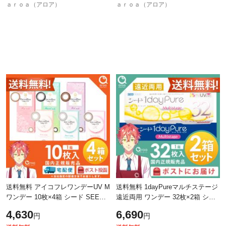
ａｒｏａ（アロア）
ａｒｏａ（アロア）
送料無料 アイコフレワンデーUV M
送料無料 1dayPureマルチステージ
ワンデー 10枚×4箱 シード SEED
遠近両用 ワンデー 32枚×2箱 シー
使い捨て ポスト投函商品
ド SEED 使い捨て ポスト投函商品
4,630
6,690
円
円