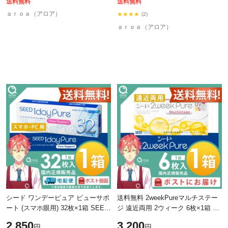
送料無料
送料無料
ａｒｏａ（アロア）
★★★★
(2)
ａｒｏａ（アロア）
シード ワンデーピュア ビューサポ
送料無料 2weekPureマルチステー
ート (スマホ眼用) 32枚×1箱 SEED
ジ 遠近両用 2ウィーク 6枚×1箱 シ
使い捨て ポスト投函商品 送料無料
ード SEED 使い捨て ポスト投函商
2,850
3,200
円
円