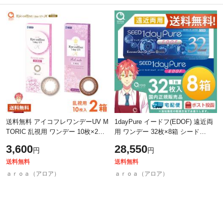
除外ワード
除外ワード
送料無料 アイコフレワンデーUV M
1dayPure イードフ(EDOF) 遠近両
TORIC 乱視用 ワンデー 10枚×2箱
用 ワンデー 32枚×8箱 シード
シード SEED 使い捨て ポスト投函
SEED 使い捨て 送料無料
3,600
28,550
円
円
商品
送料無料
送料無料
ａｒｏａ（アロア）
ａｒｏａ（アロア）