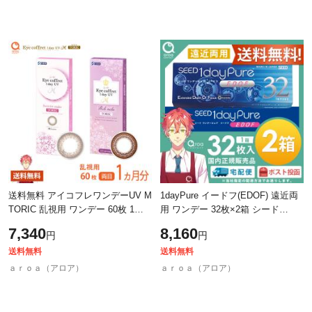
送料無料 アイコフレワンデーUV M
1dayPure イードフ(EDOF) 遠近両
TORIC 乱視用 ワンデー 60枚 1ヶ
用 ワンデー 32枚×2箱 シード
月分 シード SEED 使い捨て ポス
SEED 使い捨て 送料無料 ポスト投
7,340
8,160
円
円
ト投函商品
函商品
送料無料
送料無料
ａｒｏａ（アロア）
ａｒｏａ（アロア）