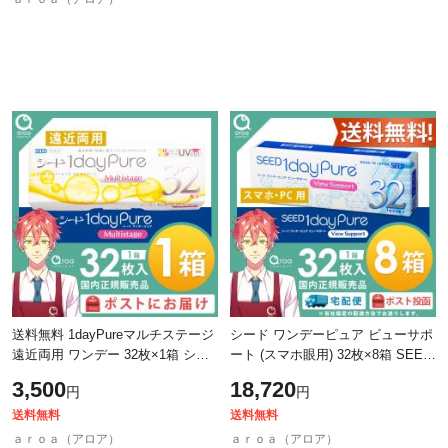
送料無料 1dayPureマルチステージ
シード ワンデーピュア ビューサポ
遠近両用 ワンデー 32枚×1箱 シー
ート (スマホ眼用) 32枚×8箱 SEED
ド SEED 使い捨て ポスト投函商品
使い捨て 送料無料
3,500
18,720
円
円
送料無料
送料無料
ａｒｏａ（アロア）
ａｒｏａ（アロア）