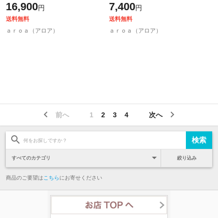
16,900
7,400
円
円
投函商品
函商品 送料無料
送料無料
送料無料
ａｒｏａ（アロア）
ａｒｏａ（アロア）
前へ
1
2
3
4
次へ
絞り込み
商品のご要望は
こちら
にお寄せください