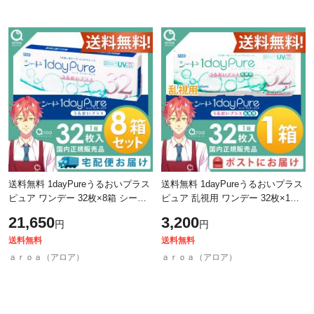
送料無料 1dayPureうるおいプラス
送料無料 1dayPureうるおいプラス
ピュア ワンデー 32枚×8箱 シード
ピュア 乱視用 ワンデー 32枚×1箱
SEED 使い捨て
シード SEED 使い捨て ポスト投函
21,650
3,200
円
円
商品
送料無料
送料無料
ａｒｏａ（アロア）
ａｒｏａ（アロア）