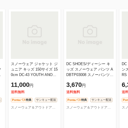
スノーウェア ジャケット ジ
DC SHOES/ディーシー キ
DC
ツ
ュニア キッズ 150サイズ 15
ッズ スノーウェア パンツ A
ンズ
エ
0cm DC-43 YOUTH ANORA
DBTP03008 スノーパンツ
RS
ム
K SNOW ジャケット単品 ス
スキーウェア 下 ジュニア
ER
11,000
3,670
6,
円
円
キーウェア 防寒 DC SHOE
子供用 男の子用 女の子用
S/ディー
送料無料
送料無料
送
送
Pontaパス
特典
サンキュー配送
Pontaパス
特典
サンキュー配送
Po
スノーウェア＆アウトドアならOC STYLE
スノーウェア＆アウトドアならOC STYLE