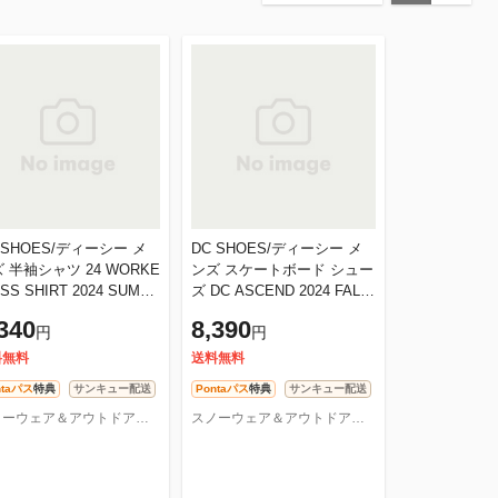
 SHOES/ディーシー メ
DC SHOES/ディーシー メ
 半袖シャツ 24 WORKE
ンズ スケートボード シュー
 SS SHIRT 2024 SUMM
ズ DC ASCEND 2024 FALL
 DSH242001
靴 運動靴 軽量 スニーカー
340
8,390
円
円
スケシュー クッション DM2
44004
料無料
送料無料
ntaパス
特典
サンキュー配送
Pontaパス
特典
サンキュー配送
スノーウェア＆アウトドアならOC STYLE
スノーウェア＆アウトドアならOC STYLE