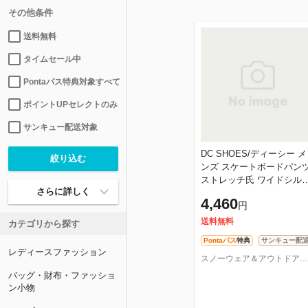
その他条件
送料無料
タイムセール中
Pontaパス特典対象すべて
ポイントUPセレクトのみ
サンキュー配送対象
DC SHOES/ディーシー メ
ンズ スケートボードパン
ストレッチ氏 ワイドシル
さらに詳しく
ット シンプル ウエストゴ
4,460
円
DPT241007
送料無料
カテゴリから探す
Pontaパス
特典
サンキュー配
レディースファッション
スノーウェア＆アウトドアならOC STYLE
バッグ・財布・ファッショ
ン小物