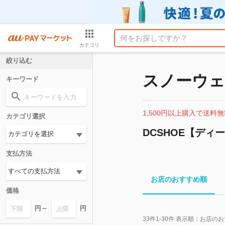
カテゴリ
絞り込む
スノーウェ
キーワード
1,500円以上購入で送料無
カテゴリ選択
DCSHOE【ディ
支払方法
お店のおすすめ順
価格
円～
円
33
件
1-30
件 表示順：
お店のお