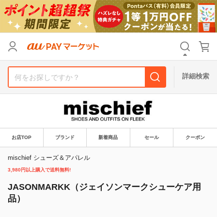
リセット
カテゴリ
カテゴリ
すべて
すべて
価格
価格
すべて
すべて
詳細検索
支払い方法
支払い方法
すべて
すべて
その他の条件
その他の条件
送料無料
送料無料
タイムセール
タイムセール
お店TOP
ブランド
新着商品
セール
クーポン
Pontaパス特典対象すべて
Pontaパス特典対象すべて
ポイントUPセレクトのみ
ポイントUPセレクトのみ
mischief シューズ＆アパレル
3,980円以上購入で送料無料!
サンキュー配送対象
サンキュー配送対象
レビューキャンペーン
レビューキャンペーン
JASONMARKK（ジェイソンマークシューケア用
品）
キーワード
キーワード