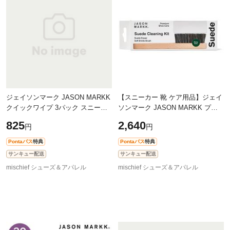
ジェイソンマーク JASON MARKK
【スニーカー 靴 ケア用品】ジェイ
クイックワイプ 3パック スニーカ
ソンマーク JASON MARKK プレ
ークリーナー [130210 FW21]
ミアムスエードクリーニングキッ
825
2,640
円
円
Quick Wipe 3 Pack メンズ・レデ
ト [310110] Premium Suede
ィース 使い
Cleaning Kit
Pontaパス
特典
Pontaパス
特典
サンキュー配送
サンキュー配送
mischief シューズ＆アパレル
mischief シューズ＆アパレル