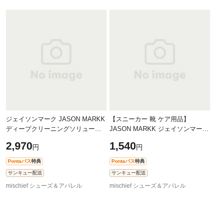
ジェイソンマーク JASON MARKK
【スニーカー 靴 ケア用品】
ディープクリーニングソリューシ
JASON MARKK ジェイソンマーク
ョン 236ml [100310] 8oz DEEP
マイクロファイバータオル クリー
2,970
1,540
円
円
CLEANING SOLUTION スニーカー
ニングクロス PREMIUM
ケア用品 シ
MICROFIBER TOWEL[2101
Pontaパス
特典
Pontaパス
特典
サンキュー配送
サンキュー配送
mischief シューズ＆アパレル
mischief シューズ＆アパレル