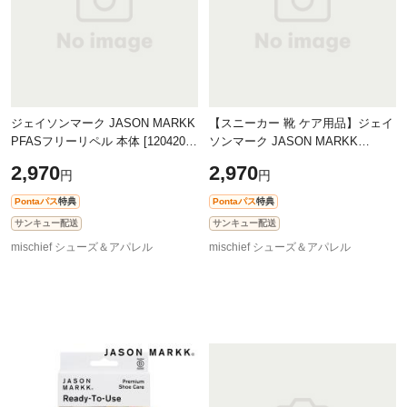
ジェイソンマーク JASON MARKK
【スニーカー 靴 ケア用品】ジェイ
PFASフリーリペル 本体 [120420]
ソンマーク JASON MARKK
REPEL PFAS-Free スニーカーケア
7oz（207ml） RTU Foam [110120
2,970
2,970
円
円
用品 撥水 防汚スプレー シューズ
SS22] 泡タイプクリーナー シュー
靴 【
ズケア用品
Pontaパス
特典
Pontaパス
特典
サンキュー配送
サンキュー配送
mischief シューズ＆アパレル
mischief シューズ＆アパレル