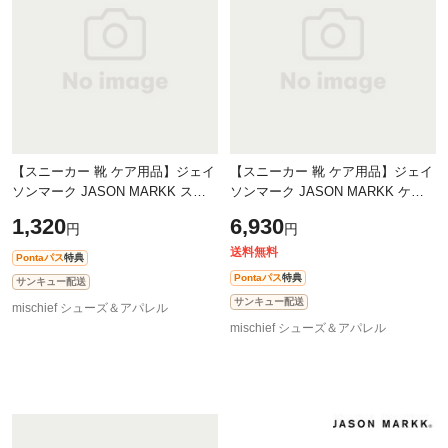
【スニーカー 靴 ケア用品】ジェイ
【スニーカー 靴 ケア用品】ジェイ
ソンマーク JASON MARKK スタ
ソンマーク JASON MARKK ケア
ンダードクリーニングブラシ［ハ
キット [310320] Care Kit シューケ
1,320
6,930
円
円
ードタイプ］ [JM1002-JP SS22]
ア4点セット 液体クリーナー・防水
Standard
スプ
送料無料
Pontaパス
特典
Pontaパス
特典
サンキュー配送
サンキュー配送
mischief シューズ＆アパレル
mischief シューズ＆アパレル