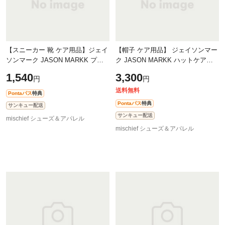
【スニーカー 靴 ケア用品】ジェイ
【帽子 ケア用品】 ジェイソンマー
ソンマーク JASON MARKK プレ
ク JASON MARKK ハットケアキ
ミアムクリーニングブラシ［ソフ
ット [310410 SS23] Hat Care Kit
1,540
3,300
円
円
トタイプ］ [JM1004-JP SS22]
帽子ケア2点セット 泡タイプクリー
Premium Cle
ナー
送料無料
Pontaパス
特典
Pontaパス
特典
サンキュー配送
サンキュー配送
mischief シューズ＆アパレル
mischief シューズ＆アパレル