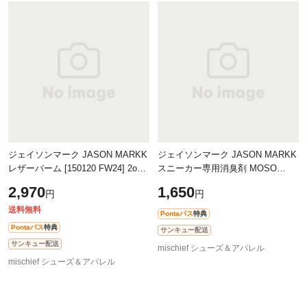
ジェイソンマーク JASON MARKK
ジェイソンマーク JASON MARKK
レザーバーム [150120 FW24] 2oz
スニーカー専用消臭剤 MOSO
Leather Balm メンズ・レディース
FRESHENER シューズケア用品
2,970
1,650
円
円
シューズケア用品 皮革用保湿クリ
[104008]
ーム
送料無料
Pontaパス
特典
Pontaパス
特典
サンキュー配送
サンキュー配送
mischief シューズ＆アパレル
mischief シューズ＆アパレル