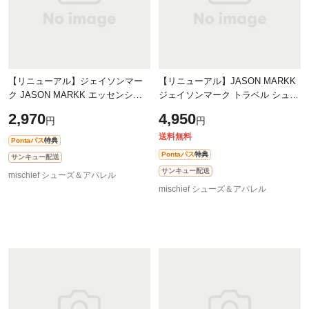
【リニューアル】ジェイソンマー
【リニューアル】JASON MARKK
ク JASON MARKK エッセンシャ
ジェイソンマーク トラベル シュー
ルキット [300110] Essential Kit シ
クリーニングキット [300320]
2,970
4,950
円
円
ューズケア用品セット 靴磨き スニ
TRAVEL SHOE CLEANING KIT ス
ーカ
ニーカー 靴
送料無料
Pontaパス
特典
Pontaパス
特典
サンキュー配送
サンキュー配送
mischief シューズ＆アパレル
mischief シューズ＆アパレル