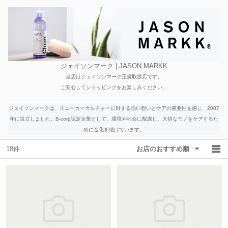
除外ワード
除外ワード
ジェイソンマーク | JASON MARKK
当店はジェイソンマーク正規取扱店です。
ご安心してショッピングをお楽しみください。
ジェイソンマークは、スニーカーカルチャーに対する強い想いとケアの重要性を感じ、2007
年に設立しました。B-corp認定企業として、環境や社会に配慮し、大切なモノをケアするた
めに進化を続けています。
18件
お店のおすすめ順