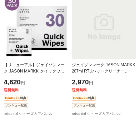
【リニューアル】ジェイソンマー
ジェイソンマーク JASON MARKK
ク JASON MARKK クイックワイ
207ml RTUハットクリーナー
プス 30パック スニーカークリーナ
[160120 FW24] 7oz Ready-To-Use
4,620
2,970
円
円
ー [130310] Quick Wipes 30 Pack
Hat Cleaner メンズ・レディース 帽
靴 スニ
子ケア用
送料無料
送料無料
Pontaパス
特典
Pontaパス
特典
サンキュー配送
サンキュー配送
mischief シューズ＆アパレル
mischief シューズ＆アパレル