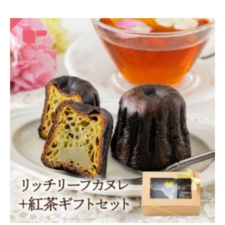
母の日 春吉富士12個入り＋まるごとさんかく茶セット
送料無
2,980円
（税込*）
料
29P
(1.0%)