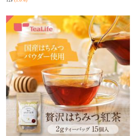
【正規取扱店】母の日 ReFa SKIM SHAVER リファスキムシェー
バー
送料無
5,280円
（税込）
料
52P
(1.0%)