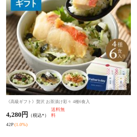
母の日 オーガニックルイボスベース ギフトセット
送料無
2,680円
（税込）
料
26P
(1.0%)