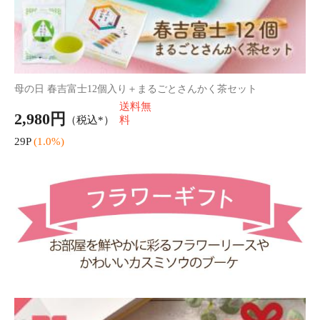
母の日 ミニドライカスミブーケ+はちみつ紅茶セット
送料無
2,480円
（税込）
料
24P
(1.0%)