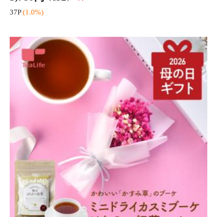
母の日 深蒸しうなぎ 2尾ギフトセット
送料無
6,580円
（税込*）
料
65P
(1.0%)