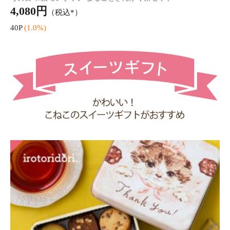
母の日 こねこのこねこねクッキー+贅沢はちみつ紅茶
送料無
3,590円
（税込）
料
35P
(1.0%)