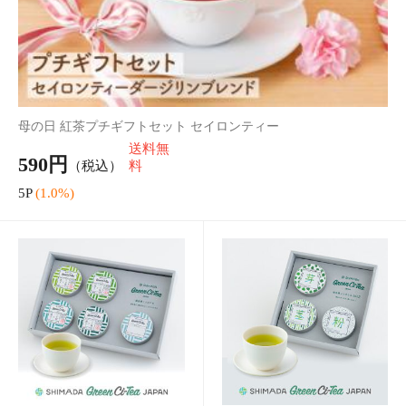
【正規取扱店】母の日 ReFa ION CARE BRUSH リファイオンケ
アブラシ
送料無
6,050円
（税込）
料
60P
(1.0%)
【正規取扱店】母の日 リフ
【正規取扱店】母の日 リフ
ァ ウルトラ ファインバブル
ァフィンガーアイロン ST 6
ランドリー
（シャンパンゴールド）
11,800円
14,960円
（税込）
（税込）
118P
(1.0%)
149P
(1.0%)