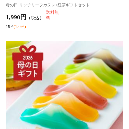
母の日 フラワーリース+紅茶セット ルージュピンク
送料無
3,780円
（税込）
料
37P
(1.0%)