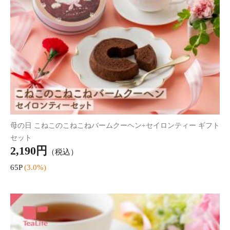
母の日 レモンマドレーヌ ギフトセット 箱入り
送料無
990円
（税込）
料
9P
(1.0%)