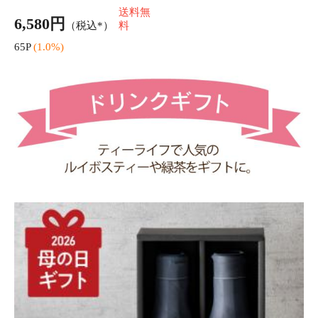
母の日 贅沢はちみつ紅茶 カップ用 15個入
送料無
1,620円
（税込*）
料
16P
(1.0%)