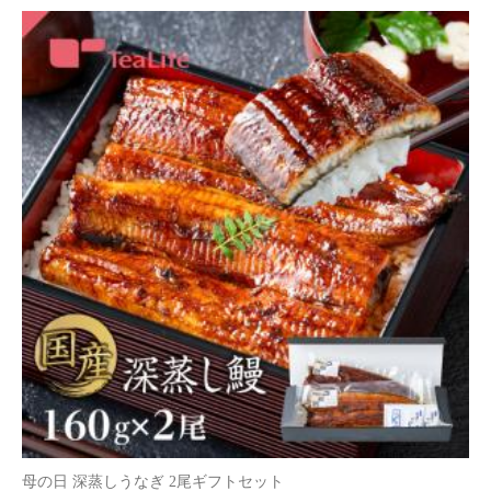
母の日 ぜいたくルイボスティー みつりんご 15個入
送料無
1,200円
（税込*）
料
12P
(1.0%)