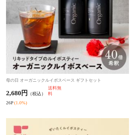
母の日 紅茶プチギフトセット セイロンティー
送料無
590円
（税込）
料
5P
(1.0%)
母の日 緑茶ギフト Green Ci-
母の日 緑茶ギフト Green Ci-
Tea (グリーンシティ) Vol.2
Tea (グリーンシティ) Vol.1
2,690円
3,490円
（税込*）
（税込*）
26P
(1.0%)
34P
(1.0%)