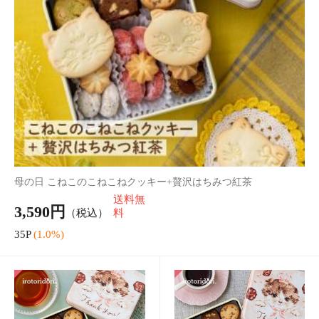
母の日 こねこのこねこねク
母の日 こねこのこねこねク
ッキー+猫コーヒー
ッキー+セイロンティー
3,390円
3,190円
（税込）
（税込）
33P
(1.0%)
31P
(1.0%)