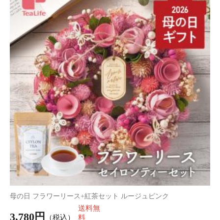
《高級ギフト》贅沢 お茶漬け彩々 4種6食入
送料無
4,280円
（税込*）
料
42P
(1.0%)