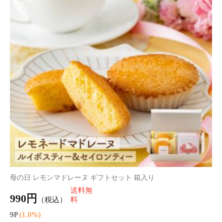
母の日 リッチリーフカヌレ+紅茶ギフトセット
送料無
1,990円
（税込）
料
19P
(1.0%)