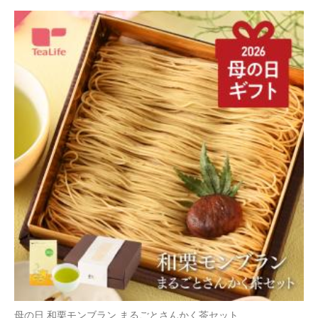
母の日 和栗モンブラン まるごとさんかく茶セット
4,080円
（税込*）
40P
(1.0%)