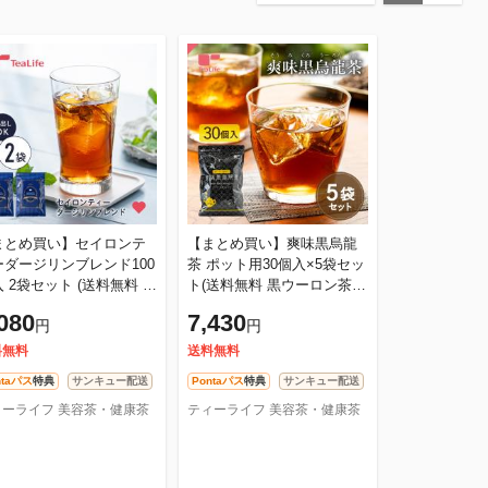
まとめ買い】セイロンテ
【まとめ買い】爽味黒烏龍
ーダージリンブレンド100
茶 ポット用30個入×5袋セッ
 2袋セット (送料無料 紅
ト(送料無料 黒ウーロン茶
 水出し ダージリン セイ
プーアール茶 プーアル茶 ダ
080
7,430
円
円
ン ギフト 大容量 ティー
イエット茶 糖質ゼロ 脂質ゼ
料無料
送料無料
ntaパス
特典
サンキュー配送
Pontaパス
特典
サンキュー配送
ィーライフ 美容茶・健康茶
ティーライフ 美容茶・健康茶