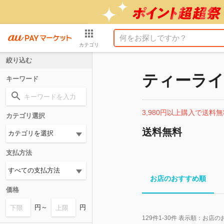
カテゴリ
絞り込む
ティーライ
キーワード
3,980円以上購入で送料無
カテゴリ選択
送料無料
支払方法
お店のおすすめ順
価格
円～
円
129
件
1-30
件 表示順：
お店の