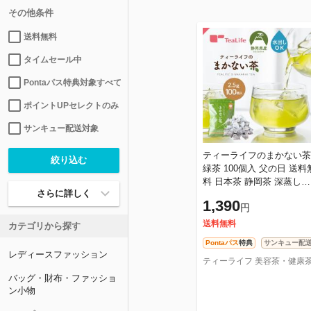
その他条件
送料無料
タイムセール中
Pontaパス特典対象すべて
ポイントUPセレクトのみ
サンキュー配送対象
ティーライフのまかない茶
緑茶 100個入 父の日 送料
料 日本茶 静岡茶 深蒸し茶
さらに詳しく
荒茶 茎茶 水出し お中元 
1,390
円
歳暮 ギフト ご挨拶 大容量
送料無料
カテゴリから探す
Pontaパス
特典
サンキュー配
レディースファッション
ティーライフ 美容茶・健康
バッグ・財布・ファッショ
ン小物