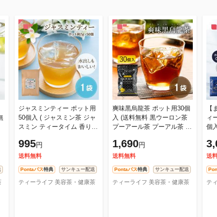
ジャスミンティー ポット用
爽味黒烏龍茶 ポット用30個
【
無
50個入 ( ジャスミン茶 ジャ
入 (送料無料 黒ウーロン茶
ィ
スミン ティータイム 香り
プーアール茶 プーアル茶 ダ
個入
お
緑茶 花茶 中国茶 茉莉花茶
イエット茶 糖質ゼロ 脂質ゼ
茶
995
1,690
3,
円
円
無添加 ティーバッグ ティ
ロ カテキン 静岡 ティーバ
ロ
バ
送料無料
送料無料
送
送
Pontaパス
特典
サンキュー配送
Pontaパス
特典
サンキュー配送
Po
茶
ティーライフ 美容茶・健康茶
ティーライフ 美容茶・健康茶
テ