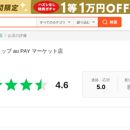
検索
絞り込む
店
お店の評価
ップ au PAY マーケット店
連絡・応対
配
4.6
5.0