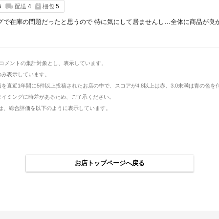
5
配送
4
梱包
5
グで在庫の問題だったと思うので 特に気にして居ませんし…全体に商品が良
とコメントの集計対象とし、表示しています。
のみ表示しています。
直近1年間に5件以上投稿されたお店の中で、スコアが4.8以上は赤、3.0未満は青の色を
タイミングに時差があるため、ご了承ください。
評価は、総合評価を以下のように表示しています。
お店トップページへ戻る