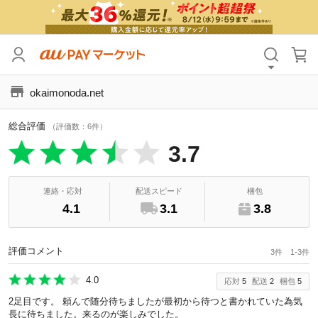
カテゴリ
すべて
okaimonoda.net
価格
すべて
総合評価
支払い方法
すべて
（評価数：6件）
3.7
その他の条件
送料無料
タイムセール
連絡・応対
配送スピード
梱包
4.1
3.1
3.8
Pontaパス特典対象すべて
ポイントUPセレクトのみ
サンキュー配送対象
レビューキャンペーン
評価コメント
3件 1-3件
4.0
応対
5
配送
2
梱包
5
キーワード
2足目です。 頼んで随分待ちましたが最初から待つと書かれていた為気
長に待ちました。来るのが楽しみでした。