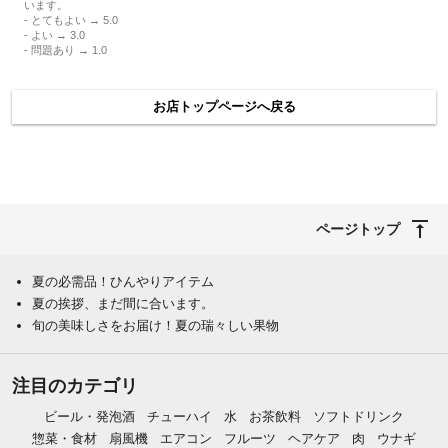
います。
- とてもよい → 5.0
- よい → 3.0
- 問題あり → 1.0
お店トップページへ戻る
ページトップ
夏の必需品！ひんやりアイテム
夏の挨拶、まだ間に合います。
旬の美味しさをお届け！夏の瑞々しい果物
注目のカテゴリ
ビール・発泡酒
チューハイ
水
お茶飲料
ソフトドリンク
惣菜・食材
扇風機
エアコン
フルーツ
ヘアケア
肉
ウナギ