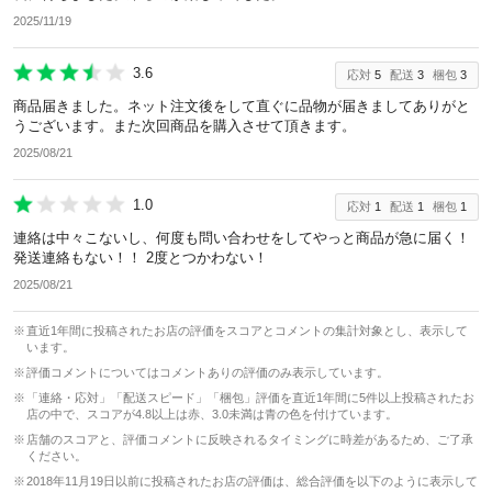
2025/11/19
除外ワード
3.6
応対
5
配送
3
梱包
3
商品届きました。ネット注文後をして直ぐに品物が届きましてありがと
うございます。また次回商品を購入させて頂きます。
2025/08/21
1.0
応対
1
配送
1
梱包
1
連絡は中々こないし、何度も問い合わせをしてやっと商品が急に届く！
発送連絡もない！！ 2度とつかわない！
2025/08/21
直近1年間に投稿されたお店の評価をスコアとコメントの集計対象とし、表示して
います。
評価コメントについてはコメントありの評価のみ表示しています。
「連絡・応対」「配送スピード」「梱包」評価を直近1年間に5件以上投稿されたお
店の中で、スコアが4.8以上は赤、3.0未満は青の色を付けています。
店舗のスコアと、評価コメントに反映されるタイミングに時差があるため、ご了承
ください。
2018年11月19日以前に投稿されたお店の評価は、総合評価を以下のように表示して