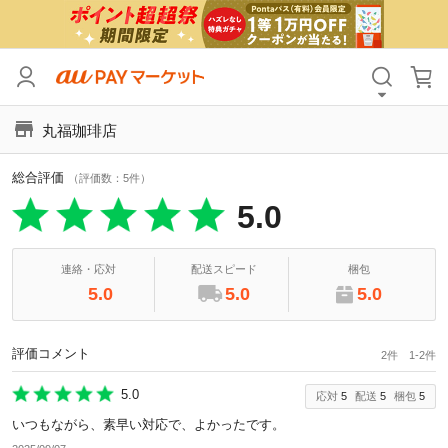
カテゴリ
すべて
丸福珈琲店
価格
すべて
総合評価
支払い方法
すべて
（評価数：5件）
5.0
その他の条件
送料無料
タイムセール
連絡・応対
配送スピード
梱包
5.0
5.0
5.0
Pontaパス特典対象すべて
ポイントUPセレクトのみ
サンキュー配送対象
レビューキャンペーン
評価コメント
2件 1-2件
5.0
応対
5
配送
5
梱包
5
キーワード
いつもながら、素早い対応で、よかったです。