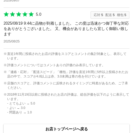
2025/09/07
除外ワード
5.0
応対
5
配送
5
梱包
5
2025/08/19 9:44に品物が到着しました。 この度は迅速かつ御丁寧な対応
をありがとうございました。 又、機会がありましたら宜しく御願い致し
ます
2025/08/25
直近1年間に投稿されたお店の評価をスコアとコメントの集計対象とし、表示して
います。
評価コメントについてはコメントありの評価のみ表示しています。
「連絡・応対」「配送スピード」「梱包」評価を直近1年間に5件以上投稿されたお
店の中で、スコアが4.8以上は赤、3.0未満は青の色を付けています。
店舗のスコアと、評価コメントに反映されるタイミングに時差があるため、ご了承
ください。
2018年11月19日以前に投稿されたお店の評価は、総合評価を以下のように表示して
います。
- とてもよい → 5.0
- よい → 3.0
- 問題あり → 1.0
お店トップページへ戻る