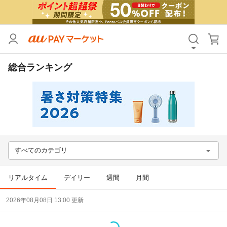
カテゴリ
すべて
価格
すべて
総合ランキング
支払い方法
すべて
その他の条件
送料無料
タイムセール
すべてのカテゴリ
Pontaパス特典対象すべて
ポイントUPセレクトのみ
サンキュー配送対象
レビューキャンペーン
リアルタイム
デイリー
週間
月間
2026年08月08日 13:00 更新
キーワード