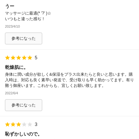
うー
除外ワード
マッサージに最適(* '?' )☆
いつもと違った感ぢ！
2023/4/10
参考になった
5
乾燥肌に。
身体に潤い成分が欲しく&保湿をプラス出来たらと良いと思います。購
入時は、対応も良く素早い発送で、受け取りも早く助かってます。有り
難う御座います。これからも、宜しくお願い致します。
2022/6/4
参考になった
3
恥ずかしいので。