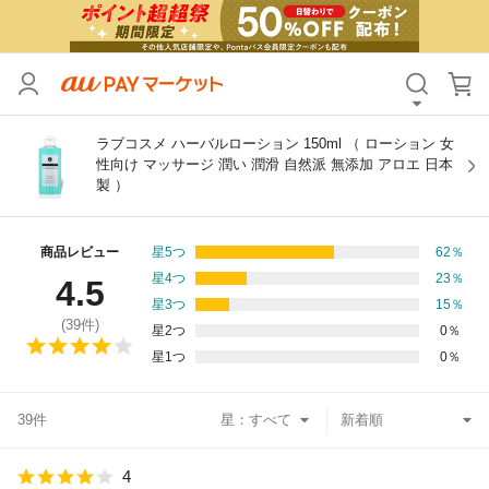
カテゴリ
すべて
価格
すべて
ラブコスメ ハーバルローション 150ml （ ローション 女
性向け マッサージ 潤い 潤滑 自然派 無添加 アロエ 日本
製 ）
支払い方法
すべて
その他の条件
商品レビュー
星5つ
62
％
星4つ
23
％
4.5
送料無料
タイムセール
星3つ
15
％
(
39
件)
星2つ
0
％
Pontaパス特典対象すべて
ポイントUPセレクトのみ
星1つ
0
％
サンキュー配送対象
レビューキャンペーン
39件
星：
キーワード
4