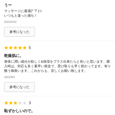
うー
除外ワード
マッサージに最適(* '?' )☆
いつもと違った感ぢ！
2023/4/10
参考になった
5
乾燥肌に。
身体に潤い成分が欲しく&保湿をプラス出来たらと良いと思います。購
入時は、対応も良く素早い発送で、受け取りも早く助かってます。有り
難う御座います。これからも、宜しくお願い致します。
2022/6/4
参考になった
3
恥ずかしいので。