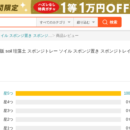
検索
絞り込む
 キッチン 石鹸 石けん せっけん バス お風呂 台
商品レビュー
販 soil 珪藻土 スポンジトレー ソイル スポンジ置き スポンジトレ
星5つ
100
星4つ
0
星3つ
0
星2つ
0
星1つ
0