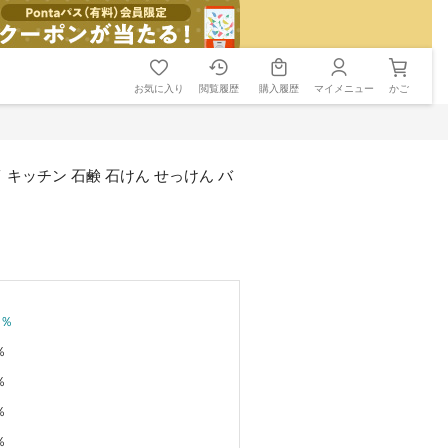
お気に入り
閲覧履歴
購入履歴
マイメニュー
かご
イ キッチン 石鹸 石けん せっけん バ
％
％
％
％
％