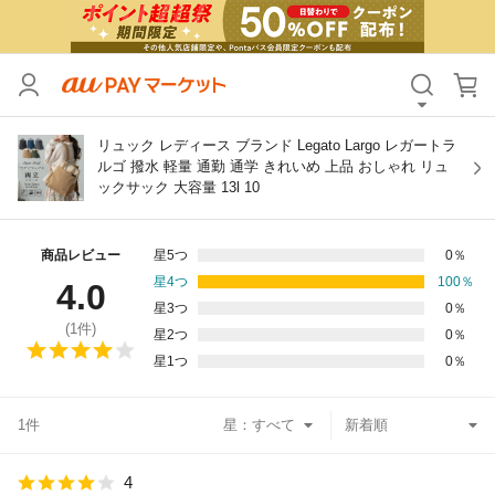
カテゴリ
すべて
価格
すべて
リュック レディース ブランド Legato Largo レガートラ
ルゴ 撥水 軽量 通勤 通学 きれいめ 上品 おしゃれ リュ
ックサック 大容量 13l 10
支払い方法
すべて
その他の条件
商品レビュー
星5つ
0
％
星4つ
100
％
4.0
送料無料
タイムセール
星3つ
0
％
(
1
件)
星2つ
0
％
Pontaパス特典対象すべて
ポイントUPセレクトのみ
星1つ
0
％
サンキュー配送対象
レビューキャンペーン
1件
星：
キーワード
4