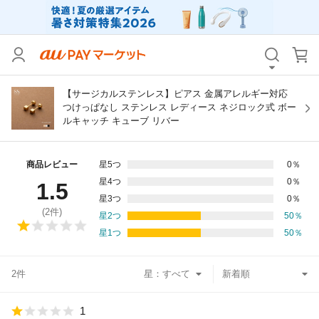
カテゴリ
すべて
価格
すべて
【サージカルステンレス】ピアス 金属アレルギー対応
つけっぱなし ステンレス レディース ネジロック式 ボー
ルキャッチ キューブ リバー
支払い方法
すべて
その他の条件
商品レビュー
星5つ
0
％
星4つ
0
％
1.5
送料無料
タイムセール
星3つ
0
％
(
2
件)
星2つ
50
％
Pontaパス特典対象すべて
ポイントUPセレクトのみ
星1つ
50
％
サンキュー配送対象
レビューキャンペーン
2件
星：
キーワード
1