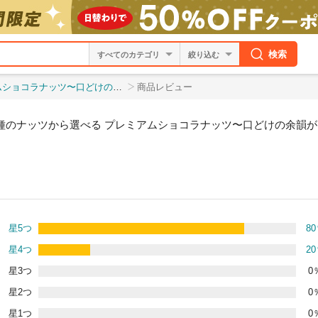
検索
絞り込む
贅沢仕立て〜120g×3袋」 送料無料 [ チョコ
商品レビュー
3種のナッツから選べる プレミアムショコラナッツ〜口どけの余韻がく
星5つ
80
星4つ
20
星3つ
0
星2つ
0
星1つ
0