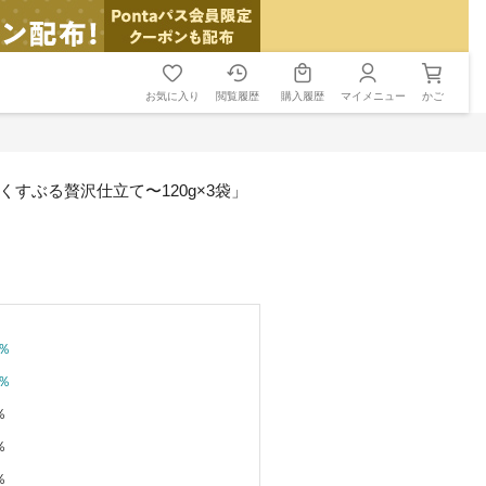
お気に入り
閲覧履歴
購入履歴
マイメニュー
かご
すぶる贅沢仕立て〜120g×3袋」
％
％
％
％
％