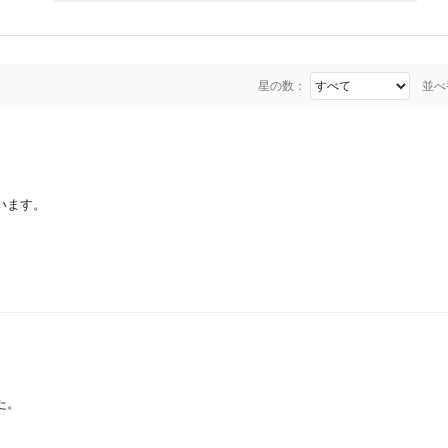
星の数：
並べ
います。
た。