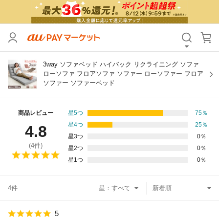
カテゴリ
すべて
価格
すべて
3way ソファベッド ハイバック リクライニング ソファ
ローソファ フロアソファ ソファー ローソファー フロア
ソファー ソファーベッド
支払い方法
すべて
その他の条件
商品レビュー
星5つ
75
％
星4つ
25
％
4.8
送料無料
タイムセール
星3つ
0
％
(
4
件)
星2つ
0
％
Pontaパス特典対象すべて
ポイントUPセレクトのみ
星1つ
0
％
サンキュー配送対象
レビューキャンペーン
4件
星：
キーワード
5