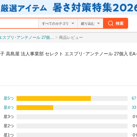
検索
絞り込む
2A 焼き菓子セット クッキー ラングドシャ ガトー
商品レビュー
子 高島屋 法人事業部 セレクト エスプリ･アンテノール 27個入 EA
星5つ
67
星4つ
33
星3つ
0
星2つ
0
星1つ
0