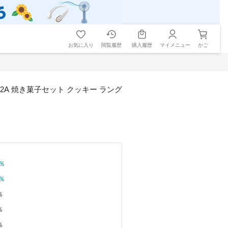
お気に入り
閲覧履歴
購入履歴
マイメニュー
かご
-2A 焼き菓子セット クッキー ラング
％
％
％
％
％