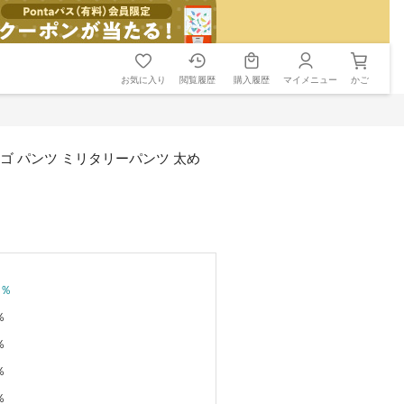
お気に入り
閲覧履歴
購入履歴
マイメニュー
かご
ーゴ パンツ ミリタリーパンツ 太め
％
％
％
％
％