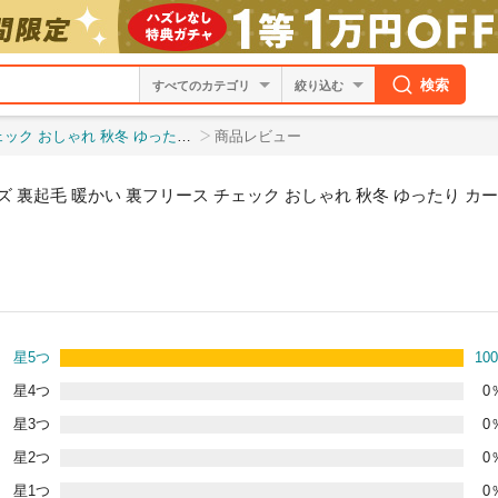
検索
絞り込む
ゴ パンツ ミリタリーパンツ 太め ボトムス 防寒
商品レビュー
ズ 裏起毛 暖かい 裏フリース チェック おしゃれ 秋冬 ゆったり カ
星5つ
100
星4つ
0
星3つ
0
星2つ
0
星1つ
0